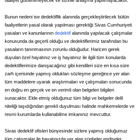
faaliyet gösterilmeyecek ve sizinle anlaşma yapılmayacaktır.
Bunun nedeni ise dedektiflik alanında gerçekleştirilecek bütün
faaliyetlerin yasal olarak yapılması gerektiği Sivas Cumhuriyeti
yasaları ve kanunlarının
dedektif
alanında yapılacak çalışmalar
konusunda da geçerli olduğu ve dedektiflerimiz tarafından bu
yasaların tanınmasının zorunlu olduğudur. Haricen gerek
duyulan özel hayatınız ve iş hayatınız ile ilgili tüm konularda
dedektiflerimize danışacağınız gibi kendileri size en kısa süre
zarfı içerisinde yapmış oldukları sözleşme gereğince yer alan
tüm maddelere uyarak araştırmaları ve çalışmaları sonucunda
en doğru en gerçek ve en verimli olan belgeleri bilgileri
sunacaktır. Elde etmiş olduğunuz tüm bilgi ve belgeler delil
niteliği taşıdığından gerekli duyulması halinde mahkemelerde ve
resmi kurumlarda kullanabilme imkanınız mevcuttur.
Sivas dedektif ofisleri bünyesinde sizlere yapmış olduğumuz
tüm çalışmalar ile hayatınızda yer alan şüpheler endişeler