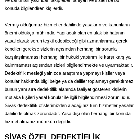
ve kanunları yakından takip eden tanıyan ve sizleri de bu
konuda bilgilendiren kişilerdir.
Vermiş olduğumuz hizmetler dahilinde yasaların ve kanunların
önemi oldukça mühimdir. Yapılacak olan en ufak bir hatanın
yasal olarak sorun teşkil edebileceği gibi uzmanlarımız gerek
kendileri gerekse sizlerin açısından herhangi bir sorunla
karşılaşılmaması herhangi bir hukuki yaptırım ile karşı karşıya
kalınmaması açısından sizleri bilgilendirmekte ve uyarmaktadır.
Dedektiflik mesleği yalnızca araştırma yapmayı kişiler veya
konular hakkında bilgi belge ya da deliller toplamayı gerektirmez
bunun yanı sıra dedektiflik alanında faaliyet gösteren kişilerin
mutlaka kişileri yasal konular ile ilgili bilgilendirmesi zorunludur.
Sivas dedektiflik ofislerimizden alacağınız tüm hizmetler yasalar
dahilinde olmak zorundadır. Yasa dışı olan herhangi bir konuda
hizmet almanız mümkün değildir.
SİVAS ÖZEL DEDEKTİFLİK