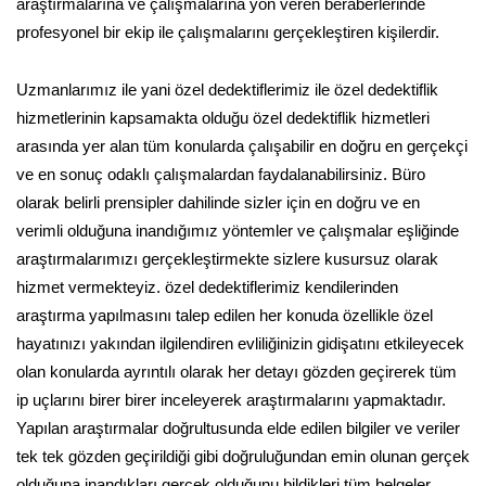
araştırmalarına ve çalışmalarına yön veren beraberlerinde
profesyonel bir ekip ile çalışmalarını gerçekleştiren kişilerdir.
Uzmanlarımız ile yani özel dedektiflerimiz ile özel dedektiflik
hizmetlerinin kapsamakta olduğu özel dedektiflik hizmetleri
arasında yer alan tüm konularda çalışabilir en doğru en gerçekçi
ve en sonuç odaklı çalışmalardan faydalanabilirsiniz. Büro
olarak belirli prensipler dahilinde sizler için en doğru ve en
verimli olduğuna inandığımız yöntemler ve çalışmalar eşliğinde
araştırmalarımızı gerçekleştirmekte sizlere kusursuz olarak
hizmet vermekteyiz. özel dedektiflerimiz kendilerinden
araştırma yapılmasını talep edilen her konuda özellikle özel
hayatınızı yakından ilgilendiren evliliğinizin gidişatını etkileyecek
olan konularda ayrıntılı olarak her detayı gözden geçirerek tüm
ip uçlarını birer birer inceleyerek araştırmalarını yapmaktadır.
Yapılan araştırmalar doğrultusunda elde edilen bilgiler ve veriler
tek tek gözden geçirildiği gibi doğruluğundan emin olunan gerçek
olduğuna inandıkları gerçek olduğunu bildikleri tüm belgeler