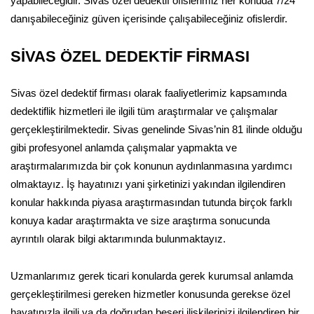
yapabileceğidir. Sivas özel dedektif ofislerimiz her konuda 7/24
danışabileceğiniz güven içerisinde çalışabileceğiniz ofislerdir.
SİVAS ÖZEL DEDEKTİF FİRMASI
Sivas özel dedektif firması olarak faaliyetlerimiz kapsamında
dedektiflik hizmetleri ile ilgili tüm araştırmalar ve çalışmalar
gerçekleştirilmektedir. Sivas genelinde Sivas’nin 81 ilinde olduğu
gibi profesyonel anlamda çalışmalar yapmakta ve
araştırmalarımızda bir çok konunun aydınlanmasına yardımcı
olmaktayız. İş hayatınızı yani şirketinizi yakından ilgilendiren
konular hakkında piyasa araştırmasından tutunda birçok farklı
konuya kadar araştırmakta ve size araştırma sonucunda
ayrıntılı olarak bilgi aktarımında bulunmaktayız.
Uzmanlarımız gerek ticari konularda gerek kurumsal anlamda
gerçekleştirilmesi gereken hizmetler konusunda gerekse özel
hayatınızla ilgili ya da doğrudan beşeri ilişkilerinizi ilgilendiren bir