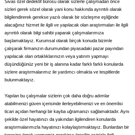
Sivas özel dedektif bürosu olarak sizlerle çalışmadan önce
sizleri gerek sözel olarak yani konu hakkında ayrıntılı olarak
bilgilendirerek gerekse yazılı olarak bir sözleşme eşliğinde
alacağınız hizmet ile ilgili ve yapılacak olan araştırmaları ile ilgili
ayrıntılı olarak bilgi sahibi yaparak çalışmalarımıza
başlamaktayız. Kurumsal olarak birçok konuda bizimle
çalışarak firmanızın durumundan piyasadaki pazar payından
yapılacak olan ortaklıklarınızın veya yatırım yapmayı
düşündüğünüz yeni bir iş alanına kadar farklı farklı konularda
sizlere araştırmalarımız ile yardımcı olmakta ve tespitlerde
bulunmaktayız.
Yapılan bu çalışmalar sizlerin çok daha doğru adımlar
atabilmenizi güven içerisinde ilerleyebilmenizi ve en önemlisi
ticari açıdan herhangi bir kayba uğramanızı sağlamaktadır. Aynı
şekilde özel hayatınızı da yakından ilgilendiren konularda
araştırmalarımızla hayatınızı kolaylaştırmaktayız. Bunlardan bir
tanesine örnek vermemiz gerekirse örneğin eşinizle ilgili