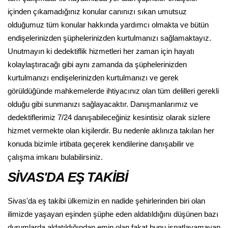
içinden çıkamadığınız konular canınızı sıkan umutsuz
olduğumuz tüm konular hakkında yardımcı olmakta ve bütün
endişelerinizden şüphelerinizden kurtulmanızı sağlamaktayız.
Unutmayın ki dedektiflik hizmetleri her zaman için hayatı
kolaylaştıracağı gibi aynı zamanda da şüphelerinizden
kurtulmanızı endişelerinizden kurtulmanızı ve gerek
görüldüğünde mahkemelerde ihtiyacınız olan tüm delilleri gerekli
olduğu gibi sunmanızı sağlayacaktır. Danışmanlarımız ve
dedektiflerimiz 7/24 danışabileceğiniz kesintisiz olarak sizlere
hizmet vermekte olan kişilerdir. Bu nedenle aklınıza takılan her
konuda bizimle irtibata geçerek kendilerine danışabilir ve
çalışma imkanı bulabilirsiniz.
SİVAS'DA EŞ TAKİBİ
Sivas'da eş takibi ülkemizin en nadide şehirlerinden biri olan
ilimizde yaşayan eşinden şüphe eden aldatıldığını düşünen bazı
durumlarda aldatıldığından emin olan fakat bunu ispatlayamayan