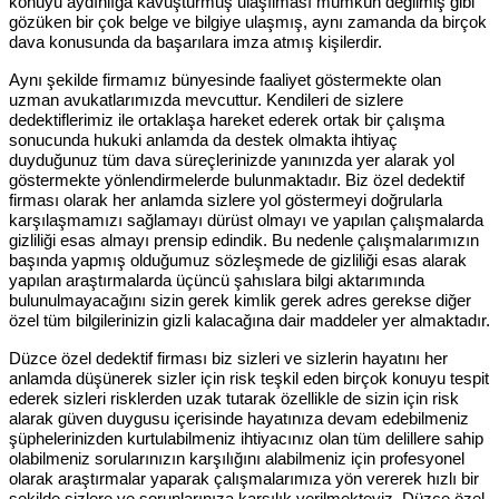
konuyu aydınlığa kavuşturmuş ulaşılması mümkün değilmiş gibi
gözüken bir çok belge ve bilgiye ulaşmış, aynı zamanda da birçok
dava konusunda da başarılara imza atmış kişilerdir.
Aynı şekilde firmamız bünyesinde faaliyet göstermekte olan
uzman avukatlarımızda mevcuttur. Kendileri de sizlere
dedektiflerimiz ile ortaklaşa hareket ederek ortak bir çalışma
sonucunda hukuki anlamda da destek olmakta ihtiyaç
duyduğunuz tüm dava süreçlerinizde yanınızda yer alarak yol
göstermekte yönlendirmelerde bulunmaktadır. Biz özel dedektif
firması olarak her anlamda sizlere yol göstermeyi doğrularla
karşılaşmamızı sağlamayı dürüst olmayı ve yapılan çalışmalarda
gizliliği esas almayı prensip edindik. Bu nedenle çalışmalarımızın
başında yapmış olduğumuz sözleşmede de gizliliği esas alarak
yapılan araştırmalarda üçüncü şahıslara bilgi aktarımında
bulunulmayacağını sizin gerek kimlik gerek adres gerekse diğer
özel tüm bilgilerinizin gizli kalacağına dair maddeler yer almaktadır.
Düzce özel dedektif firması biz sizleri ve sizlerin hayatını her
anlamda düşünerek sizler için risk teşkil eden birçok konuyu tespit
ederek sizleri risklerden uzak tutarak özellikle de sizin için risk
alarak güven duygusu içerisinde hayatınıza devam edebilmeniz
şüphelerinizden kurtulabilmeniz ihtiyacınız olan tüm delillere sahip
olabilmeniz sorularınızın karşılığını alabilmeniz için profesyonel
olarak araştırmalar yaparak çalışmalarımıza yön vererek hızlı bir