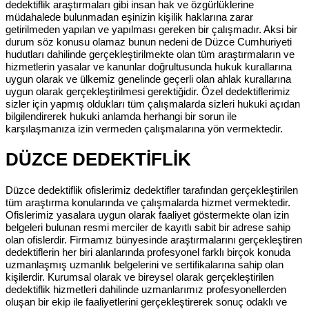
dedektiflik araştırmaları gibi insan hak ve özgürlüklerine
müdahalede bulunmadan eşinizin kişilik haklarına zarar
getirilmeden yapılan ve yapılması gereken bir çalışmadır. Aksi bir
durum söz konusu olamaz bunun nedeni de Düzce Cumhuriyeti
hudutları dahilinde gerçekleştirilmekte olan tüm araştırmaların ve
hizmetlerin yasalar ve kanunlar doğrultusunda hukuk kurallarına
uygun olarak ve ülkemiz genelinde geçerli olan ahlak kurallarına
uygun olarak gerçekleştirilmesi gerektiğidir. Özel dedektiflerimiz
sizler için yapmış oldukları tüm çalışmalarda sizleri hukuki açıdan
bilgilendirerek hukuki anlamda herhangi bir sorun ile
karşılaşmanıza izin vermeden çalışmalarına yön vermektedir.
DÜZCE DEDEKTİFLİK
Düzce dedektiflik ofislerimiz dedektifler tarafından gerçekleştirilen
tüm araştırma konularında ve çalışmalarda hizmet vermektedir.
Ofislerimiz yasalara uygun olarak faaliyet göstermekte olan izin
belgeleri bulunan resmi merciler de kayıtlı sabit bir adrese sahip
olan ofislerdir. Firmamız bünyesinde araştırmalarını gerçekleştiren
dedektiflerin her biri alanlarında profesyonel farklı birçok konuda
uzmanlaşmış uzmanlık belgelerini ve sertifikalarına sahip olan
kişilerdir. Kurumsal olarak ve bireysel olarak gerçekleştirilen
dedektiflik hizmetleri dahilinde uzmanlarımız profesyonellerden
oluşan bir ekip ile faaliyetlerini gerçekleştirerek sonuç odaklı ve