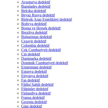
Avusturya dedektif
Bangladeş dedektif
Belçika dedektif
Beyaz Rusya dedektif
Birleşik Arap Emirlikleri dedektif
Bolivya dedektif
Bosna ve Hersek dedektif
Brezilya dedektif
Bulgaristan dedektif
Cezayir dedektif
Colombia dedektif
Çek Cumhuriyeti dedektif
Çin dedektif
Danimarka dedektif
Dominik Cumhuriyeti dedektif
Ermenistan dedektif
Estonya dedektif
Etiyopya dedektif
Fas dedektif
Fildişi Sahili dedektif
Filipinler dedektif
Finlandiya dedektif
Fransa dedektif
Georgia dedektif
Gine dedektif