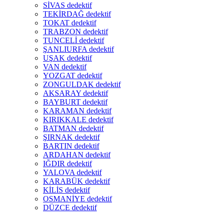
SİVAS dedektif
TEKİRDAĞ dedektif
TOKAT dedektif
TRABZON dedektif
TUNCELİ dedektif
ŞANLIURFA dedektif
UŞAK dedektif
VAN dedektif
YOZGAT dedektif
ZONGULDAK dedektif
AKSARAY dedektif
BAYBURT dedektif
KARAMAN dedektif
KIRIKKALE dedektif
BATMAN dedektif
ŞIRNAK dedektif
BARTIN dedektif
ARDAHAN dedektif
IĞDIR dedektif
YALOVA dedektif
KARABÜK dedektif
KİLİS dedektif
OSMANİYE dedektif
DÜZCE dedektif