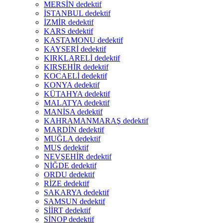
MERSİN dedektif
İSTANBUL dedektif
İZMİR dedektif
KARS dedektif
KASTAMONU dedektif
KAYSERİ dedektif
KIRKLARELİ dedektif
KIRŞEHİR dedektif
KOCAELİ dedektif
KONYA dedektif
KÜTAHYA dedektif
MALATYA dedektif
MANİSA dedektif
KAHRAMANMARAŞ dedektif
MARDİN dedektif
MUĞLA dedektif
MUŞ dedektif
NEVŞEHİR dedektif
NİĞDE dedektif
ORDU dedektif
RİZE dedektif
SAKARYA dedektif
SAMSUN dedektif
SİİRT dedektif
SİNOP dedektif