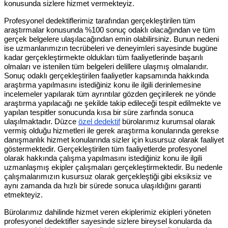
konusunda sizlere hizmet vermekteyiz.
Profesyonel dedektiflerimiz tarafından gerçekleştirilen tüm
araştırmalar konusunda %100 sonuç odaklı olacağından ve tüm
gerçek belgelere ulaşılacağından emin olabilirsiniz. Bunun nedeni
ise uzmanlarımızın tecrübeleri ve deneyimleri sayesinde bugüne
kadar gerçekleştirmekte oldukları tüm faaliyetlerinde başarılı
olmaları ve istenilen tüm belgeleri delillere ulaşmış olmalarıdır.
Sonuç odaklı gerçekleştirilen faaliyetler kapsamında hakkında
araştırma yapılmasını istediğiniz konu ile ilgili derinlemesine
incelemeler yapılarak tüm ayrıntılar gözden geçirilerek ne yönde
araştırma yapılacağı ne şekilde takip edileceği tespit edilmekte ve
yapılan tespitler sonucunda kısa bir süre zarfında sonuca
ulaşılmaktadır. Düzce
özel dedektif
bürolarımız kurumsal olarak
vermiş olduğu hizmetleri ile gerek araştırma konularında gerekse
danışmanlık hizmet konularında sizler için kusursuz olarak faaliyet
göstermektedir. Gerçekleştirilen tüm faaliyetlerde profesyonel
olarak hakkında çalışma yapılmasını istediğiniz konu ile ilgili
uzmanlaşmış ekipler çalışmaları gerçekleştirmektedir. Bu nedenle
çalışmalarımızın kusursuz olarak gerçekleştiği gibi eksiksiz ve
aynı zamanda da hızlı bir sürede sonuca ulaşıldığını garanti
etmekteyiz.
Bürolarımız dahilinde hizmet veren ekiplerimiz ekipleri yöneten
profesyonel dedektifler sayesinde sizlere bireysel konularda da