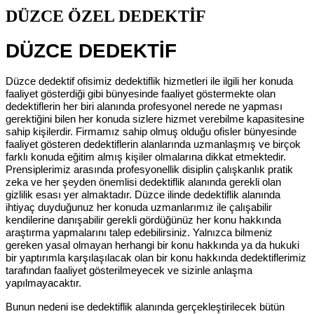
DÜZCE ÖZEL DEDEKTİF
DÜZCE DEDEKTİF
Düzce dedektif ofisimiz dedektiflik hizmetleri ile ilgili her konuda
faaliyet gösterdiği gibi bünyesinde faaliyet göstermekte olan
dedektiflerin her biri alanında profesyonel nerede ne yapması
gerektiğini bilen her konuda sizlere hizmet verebilme kapasitesine
sahip kişilerdir. Firmamız sahip olmuş olduğu ofisler bünyesinde
faaliyet gösteren dedektiflerin alanlarında uzmanlaşmış ve birçok
farklı konuda eğitim almış kişiler olmalarına dikkat etmektedir.
Prensiplerimiz arasında profesyonellik disiplin çalışkanlık pratik
zeka ve her şeyden önemlisi dedektiflik alanında gerekli olan
gizlilik esası yer almaktadır. Düzce ilinde dedektiflik alanında
ihtiyaç duyduğunuz her konuda uzmanlarımız ile çalışabilir
kendilerine danışabilir gerekli gördüğünüz her konu hakkında
araştırma yapmalarını talep edebilirsiniz. Yalnızca bilmeniz
gereken yasal olmayan herhangi bir konu hakkında ya da hukuki
bir yaptırımla karşılaşılacak olan bir konu hakkında dedektiflerimiz
tarafından faaliyet gösterilmeyecek ve sizinle anlaşma
yapılmayacaktır.
Bunun nedeni ise dedektiflik alanında gerçekleştirilecek bütün