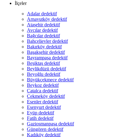
İlçeler
Adalar dedektif
Arnavutköy dedektif
Ataşehir dedektif
Avcılar dedektif
Bağcılar dedektif
Bahçelievler dedektif
Bakırköy dedektif
Başakşehir dedektif
Bayrampaşa dedektif
Beşiktaş dedektif
Beylikdüzü dedektif
Beyoğlu dedektif
Büyükçekmece dedektif
Beykoz dedektif
Çatalca dedektif
Çekmeköy dedektif
Esenler dedektif
Esenyurt dedektif
Eyüp dedektif
Fatih dedektif
Gaziosmanpaşa dedektif
Güngören dedektif
Kadıköy dedektif