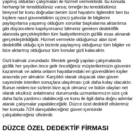
yapmış oldukları çalışmaları ile hizmet vermektedir. bu konuda
herhangi bir tereddüdünüz varsa; örneğin bu tereddüdünüz
bireysel bir konu doğrudan benim özel hayatımı ilgilendirir ben bu
kişilere nasıl güvenebilirim üçüncü şahıslar ile bilgilerini
paylaşırlarsa yaşamış olduğum sorunlar başkalarına aktarılırsa
gibi düşüncelere kapılıyorsanız bilmeniz gereken dedektiflik
alanında gerçekleştirilen tüm faaliyetlerimizin gizlilik esas alınarak
gerçekleştirildiğidir. Hizmet vermekte olduğumuz alan özel
dedektiflik olduğu için bizimle paylaşmış olduğunuz tüm bilgiler ve
bize aktarmış olduğunuz tüm konular gizli kalacaktır.
Gizli kalmak zorundadır. Meslek gereği yapılan çalışmalarda
gizlilik her şeyden önce gelir önceliğimiz müşterilerimizin güvenini
kazanmak ve adeta onların hayatlarındaki en güvendikleri kişiler
arasında yer almaktır. Karşılıklı olarak oluşacak olan güven
sayesinde istenilen sonuçlara ulaşılması çok daha kolay olacaktır.
Bunun nedeni ise sizlerin bize açık olmanız ve bütün olayları net
olarak eksiksiz anlatmanız durumunda uzmanlarımızın size çok
daha fazla yardımcı olabileceği ve konu ile ilgili daha doğru adımlar
atarak çalışmalar yapabileceğidir. Düzce özel dedektif ofislerimiz
her konuda 7/24 danışabileceğiniz güven içerisinde
çalışabileceğiniz ofislerdir.
DÜZCE ÖZEL DEDEKTİF FİRMASI