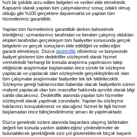
hızlı bir şekilde arzu edilen belgeleri ve verileri elde etmektedir.
Kapsamlı olarak yapılan tüm çalışmalarımız sonuç odaklı olmuş
olduğu gibi %100 gerçeklere dayanmakta ve yapılan tüm
hizmetlerimiz garantilidir.
Yapılan tüm hizmetlerimiz garantilidir derken bahsetmek
istediğimiz; uzmanlarımız tarafından ve beraber çalışmış oldukları
ekipleri tarafından gerçekleşen tüm faaliyetler konusunda gerçek
belgelerin ve gerçek sonuçların elde edildiğini ve edileceğini
garanti etmekteyiz. Düzce
dedektiflik
ofislerimiz ve bünyesinde
faaliyet gösteren tüm dedektifler sözleşmeli olarak hizmet
vermektedir herhangi bir konuda araştırma yapılmasını talep
ettiğinizde araştırmalar başlamadan önce sizinle bir sözleşme
yapılacak ve yapılacak olan sözleşmede gerçekleştirilecek olan
tüm çalışmalar araştırmalar faaliyetler tek tek bildirilecektir.
Sözleşme gereği haklarınızdan haberdar olacak faaliyetlerin süresi
maliyeti yapılacak olan tüm masraflar hakkında ayrıntılı olarak bilgi
sahibi olacaksınız. Dedektiflik alanında yapılan tüm hizmetler
sözleşmeli olarak yapılmak zorundadır. Yapılan bu sözleşme
haklarınızı koruyabilmeniz ve alacağınız hizmet ile ilgili hizmet
başlamadan önce bilinçlendirilmeniz amacı ile yapılmaktadır.
Düzce genelinde sizlere alanında başarılara ulaşmış birbirinden
değerli her konuda yardım alabileceğiniz yönlendirmeler de
bulunabilecek gerektiğinde size yol gösterebilecek birçok başarılı