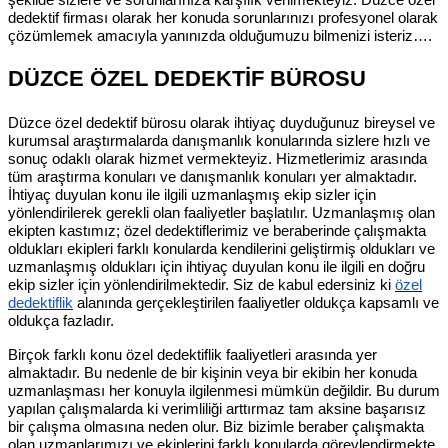
şekilde sizlere ve sorunlarınıza karşılık verilmekteyiz. Düzce özel
dedektif firması olarak her konuda sorunlarınızı profesyonel olarak
çözümlemek amacıyla yanınızda olduğumuzu bilmenizi isteriz….
DÜZCE ÖZEL DEDEKTİF BÜROSU
Düzce özel dedektif bürosu olarak ihtiyaç duyduğunuz bireysel ve
kurumsal araştırmalarda danışmanlık konularında sizlere hızlı ve
sonuç odaklı olarak hizmet vermekteyiz. Hizmetlerimiz arasında
tüm araştırma konuları ve danışmanlık konuları yer almaktadır.
İhtiyaç duyulan konu ile ilgili uzmanlaşmış ekip sizler için
yönlendirilerek gerekli olan faaliyetler başlatılır. Uzmanlaşmış olan
ekipten kastımız; özel dedektiflerimiz ve beraberinde çalışmakta
oldukları ekipleri farklı konularda kendilerini geliştirmiş oldukları ve
uzmanlaşmış oldukları için ihtiyaç duyulan konu ile ilgili en doğru
ekip sizler için yönlendirilmektedir. Siz de kabul edersiniz ki
özel
dedektiflik
alanında gerçekleştirilen faaliyetler oldukça kapsamlı ve
oldukça fazladır.
Birçok farklı konu özel dedektiflik faaliyetleri arasında yer
almaktadır. Bu nedenle de bir kişinin veya bir ekibin her konuda
uzmanlaşması her konuyla ilgilenmesi mümkün değildir. Bu durum
yapılan çalışmalarda ki verimliliği arttırmaz tam aksine başarısız
bir çalışma olmasına neden olur. Biz bizimle beraber çalışmakta
olan uzmanlarımızı ve ekiplerini farklı konularda görevlendirmekte