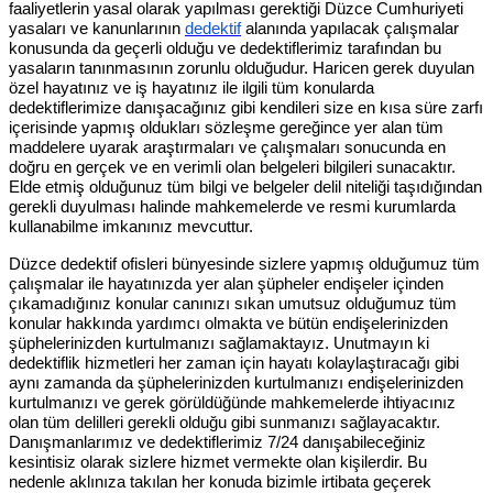
faaliyetlerin yasal olarak yapılması gerektiği Düzce Cumhuriyeti
yasaları ve kanunlarının
dedektif
alanında yapılacak çalışmalar
konusunda da geçerli olduğu ve dedektiflerimiz tarafından bu
yasaların tanınmasının zorunlu olduğudur. Haricen gerek duyulan
özel hayatınız ve iş hayatınız ile ilgili tüm konularda
dedektiflerimize danışacağınız gibi kendileri size en kısa süre zarfı
içerisinde yapmış oldukları sözleşme gereğince yer alan tüm
maddelere uyarak araştırmaları ve çalışmaları sonucunda en
doğru en gerçek ve en verimli olan belgeleri bilgileri sunacaktır.
Elde etmiş olduğunuz tüm bilgi ve belgeler delil niteliği taşıdığından
gerekli duyulması halinde mahkemelerde ve resmi kurumlarda
kullanabilme imkanınız mevcuttur.
Düzce dedektif ofisleri bünyesinde sizlere yapmış olduğumuz tüm
çalışmalar ile hayatınızda yer alan şüpheler endişeler içinden
çıkamadığınız konular canınızı sıkan umutsuz olduğumuz tüm
konular hakkında yardımcı olmakta ve bütün endişelerinizden
şüphelerinizden kurtulmanızı sağlamaktayız. Unutmayın ki
dedektiflik hizmetleri her zaman için hayatı kolaylaştıracağı gibi
aynı zamanda da şüphelerinizden kurtulmanızı endişelerinizden
kurtulmanızı ve gerek görüldüğünde mahkemelerde ihtiyacınız
olan tüm delilleri gerekli olduğu gibi sunmanızı sağlayacaktır.
Danışmanlarımız ve dedektiflerimiz 7/24 danışabileceğiniz
kesintisiz olarak sizlere hizmet vermekte olan kişilerdir. Bu
nedenle aklınıza takılan her konuda bizimle irtibata geçerek