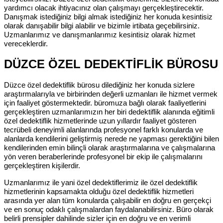
yardımcı olacak ihtiyacınız olan çalışmayı gerçekleştirecektir.
Danışmak istediğiniz bilgi almak istediğiniz her konuda kesintisiz
olarak danışabilir bilgi alabilir ve bizimle irtibata geçebilirsiniz.
Uzmanlarımız ve danışmanlarımız kesintisiz olarak hizmet
vereceklerdir.
DÜZCE ÖZEL DEDEKTİFLİK BÜROSU
Düzce özel dedektiflik bürosu dilediğiniz her konuda sizlere
araştırmalarıyla ve birbirinden değerli uzmanları ile hizmet vermek
için faaliyet göstermektedir. büromuza bağlı olarak faaliyetlerini
gerçekleştiren uzmanlarımızın her biri dedektiflik alanında eğitimli
özel dedektiflik hizmetlerinde uzun yıllardır faaliyet gösteren
tecrübeli deneyimli alanlarında profesyonel farklı konularda ve
alanlarda kendilerini geliştirmiş nerede ne yapması gerektiğini bilen
kendilerinden emin bilinçli olarak araştırmalarına ve çalışmalarına
yön veren beraberlerinde profesyonel bir ekip ile çalışmalarını
gerçekleştiren kişilerdir.
Uzmanlarımız ile yani özel dedektiflerimiz ile özel dedektiflik
hizmetlerinin kapsamakta olduğu özel dedektiflik hizmetleri
arasında yer alan tüm konularda çalışabilir en doğru en gerçekçi
ve en sonuç odaklı çalışmalardan faydalanabilirsiniz. Büro olarak
belirli prensipler dahilinde sizler için en doğru ve en verimli