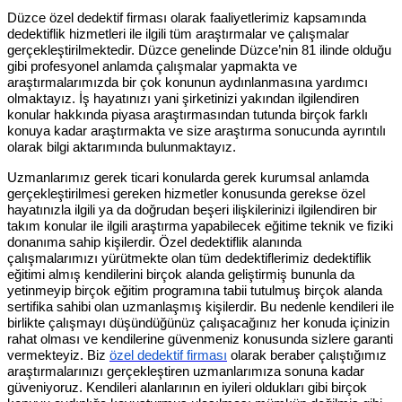
Düzce özel dedektif firması olarak faaliyetlerimiz kapsamında
dedektiflik hizmetleri ile ilgili tüm araştırmalar ve çalışmalar
gerçekleştirilmektedir. Düzce genelinde Düzce’nin 81 ilinde olduğu
gibi profesyonel anlamda çalışmalar yapmakta ve
araştırmalarımızda bir çok konunun aydınlanmasına yardımcı
olmaktayız. İş hayatınızı yani şirketinizi yakından ilgilendiren
konular hakkında piyasa araştırmasından tutunda birçok farklı
konuya kadar araştırmakta ve size araştırma sonucunda ayrıntılı
olarak bilgi aktarımında bulunmaktayız.
Uzmanlarımız gerek ticari konularda gerek kurumsal anlamda
gerçekleştirilmesi gereken hizmetler konusunda gerekse özel
hayatınızla ilgili ya da doğrudan beşeri ilişkilerinizi ilgilendiren bir
takım konular ile ilgili araştırma yapabilecek eğitime teknik ve fiziki
donanıma sahip kişilerdir. Özel dedektiflik alanında
çalışmalarımızı yürütmekte olan tüm dedektiflerimiz dedektiflik
eğitimi almış kendilerini birçok alanda geliştirmiş bununla da
yetinmeyip birçok eğitim programına tabii tutulmuş birçok alanda
sertifika sahibi olan uzmanlaşmış kişilerdir. Bu nedenle kendileri ile
birlikte çalışmayı düşündüğünüz çalışacağınız her konuda içinizin
rahat olması ve kendilerine güvenmeniz konusunda sizlere garanti
vermekteyiz. Biz
özel dedektif firması
olarak beraber çalıştığımız
araştırmalarınızı gerçekleştiren uzmanlarımıza sonuna kadar
güveniyoruz. Kendileri alanlarının en iyileri oldukları gibi birçok