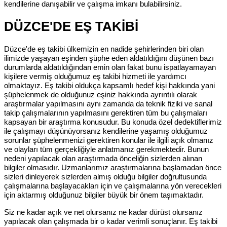
kendilerine danışabilir ve çalışma imkanı bulabilirsiniz.
DÜZCE'DE EŞ TAKİBİ
Düzce'de eş takibi ülkemizin en nadide şehirlerinden biri olan
ilimizde yaşayan eşinden şüphe eden aldatıldığını düşünen bazı
durumlarda aldatıldığından emin olan fakat bunu ispatlayamayan
kişilere vermiş olduğumuz eş takibi hizmeti ile yardımcı
olmaktayız. Eş takibi oldukça kapsamlı hedef kişi hakkında yani
şüphelenmek de olduğunuz eşiniz hakkında ayrıntılı olarak
araştırmalar yapılmasını aynı zamanda da teknik fiziki ve sanal
takip çalışmalarının yapılmasını gerektiren tüm bu çalışmaları
kapsayan bir araştırma konusudur. Bu konuda özel dedektiflerimiz
ile çalışmayı düşünüyorsanız kendilerine yaşamış olduğumuz
sorunlar şüphelenmenizi gerektiren konular ile ilgili açık olmanız
ve olayları tüm gerçekliğiyle anlatmanız gerekmektedir. Bunun
nedeni yapılacak olan araştırmada önceliğin sizlerden alınan
bilgiler olmasıdır. Uzmanlarımız araştırmalarına başlamadan önce
sizleri dinleyerek sizlerden almış olduğu bilgiler doğrultusunda
çalışmalarına başlayacakları için ve çalışmalarına yön verecekleri
için aktarmış olduğunuz bilgiler büyük bir önem taşımaktadır.
Siz ne kadar açık ve net olursanız ne kadar dürüst olursanız
yapılacak olan çalışmada bir o kadar verimli sonuçlanır. Eş takibi