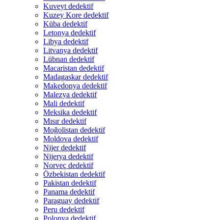
Kuveyt dedektif
Kuzey Kore dedektif
Küba dedektif
Letonya dedektif
Libya dedektif
Litvanya dedektif
Lübnan dedektif
Macaristan dedektif
Madagaskar dedektif
Makedonya dedektif
Malezya dedektif
Mali dedektif
Meksika dedektif
Mısır dedektif
Moğolistan dedektif
Moldova dedektif
Nijer dedektif
Nijerya dedektif
Norveç dedektif
Özbekistan dedektif
Pakistan dedektif
Panama dedektif
Paraguay dedektif
Peru dedektif
Polonya dedektif