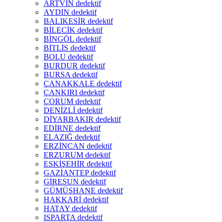
ARTVİN dedektif
AYDIN dedektif
BALIKESİR dedektif
BİLECİK dedektif
BİNGÖL dedektif
BİTLİS dedektif
BOLU dedektif
BURDUR dedektif
BURSA dedektif
ÇANAKKALE dedektif
ÇANKIRI dedektif
ÇORUM dedektif
DENİZLİ dedektif
DİYARBAKIR dedektif
EDİRNE dedektif
ELAZIĞ dedektif
ERZİNCAN dedektif
ERZURUM dedektif
ESKİŞEHİR dedektif
GAZİANTEP dedektif
GİRESUN dedektif
GÜMÜŞHANE dedektif
HAKKARİ dedektif
HATAY dedektif
ISPARTA dedektif