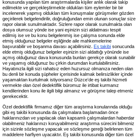
konusunda yapılan tüm araştırmalarda kişiler anlık olarak takip
edilmekte ve gerçekleştirmekte oldukları tüm eylemler bir bir
incelenerek yapmış oldukları tüm konuşmalar görüşmeler gözden
geçirilerek belgelendirilir, doğruluğundan emin olunan sonuçlar size
rapor olarak sunulmaktadır. Sizlere rapor olarak sunulmakta olan
dosya olumsuz yönde ise yani eşinizin sizi aldatması tespit
edilmiş ise ve bu konu belgelenmiş ise çalışma sonunda elde
etmiş olduğunuz belgeler eşliğinde aile mahkemelerine
başvurabilir ve boşanma davası açabilirsiniz.
Eş takibi
sonucunda
elde etmiş olduğunuz belgeler eşinizin sizi aldattığı yönünde ise
açmış olduğunuz dava konusunda bunları gerekçe olarak sunabilir
ve yaşamış olduğunuz bu çirkin durumdan kurtulabilirsiniz.
Hayatınızla ilgili sizi rahatsız eden huzursuz olmanıza neden olan
bu denli bir konuda şüpheler içerisinde kalmak belirsizlikler içinde
yaşamaktan kurtulmak istiyorsanız Düzce'de eş takibi hizmeti
vermekte olan özel dedektiflik büromuz ile irtibat kurmanız
kendilerinden konu ile ilgili bilgi almanız ve görüşme talep etmeniz
gerekecektir.
Özel dedektiflik firmamız diğer tüm araştırma konularında olduğu
gibi eş takibi konusunda da çalışmalara başlamadan önce
haklarınızdan ve yapılacak olan kapsamlı çalışmalardan haberdar
olabilmeniz haklarınızı koruyabilmeniz araştırma sürecini bilmeniz
için sizinle sözleşme yapacak ve sözleşme gereği belirlenen tüm
maddelere harfiyen uyacaktır. Eş takibi konusunda diğer tüm özel