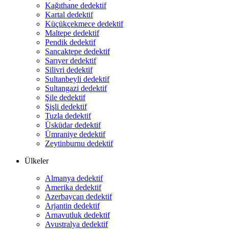
Kağıthane dedektif
Kartal dedektif
Küçükçekmece dedektif
Maltepe dedektif
Pendik dedektif
Sancaktepe dedektif
Sarıyer dedektif
Silivri dedektif
Sultanbeyli dedektif
Sultangazi dedektif
Şile dedektif
Şişli dedektif
Tuzla dedektif
Üsküdar dedektif
Ümraniye dedektif
Zeytinburnu dedektif
Ülkeler
Almanya dedektif
Amerika dedektif
Azerbaycan dedektif
Arjantin dedektif
Arnavutluk dedektif
Avustralya dedektif