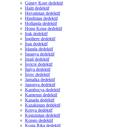
Güney Kore dedektif
Haiti dedektif
Hırvatistan dedektif
Hindistan dedektif
Hollanda dedektif
Hong Kong dedektif
Irak dedektif
İngiltere dedektif
İran dedektif
İrlanda dedektif
İspanya dedektif
İsrail dedektif
İsviçre dedektif
İtalya dedektif
İsveç dedektif
Jamaika dedektif
Japonya dedektif
Kamboçya dedektif
Kamerun dedektif
Kanada dedektif
Kazakistan dedektif
Kenya dedektif
Kırgızistan dedektif
Kongo dedektif
Kosta Rika dedektif