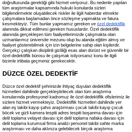
doğrultusunda gerektiği gibi hizmet veriyoruz. Bu nedenle yapılan
tüm araştırmalar kapsamında hukuki konularda sizleri
bilgilendirmekte oluşabilecek riskler ile ilgili haberdar etmekte
çalışmalara başlamadan önce sözleşme yapmakta ve fatura
kesmekteyiz. Tüm bunlar yapmamız gereken ve
özel dedektiflik
alanında dikkat edilmesi gereken hususlardır. Özel dedektiflik
alanında gerçekleşen tüm faaliyetlerimizde çalışmakta olan
uzmanlarımız üniversite mezunu olup bu alanda eğitim almış ve
faaliyet gösterebilmek için izin belgelerine sahip olan kişilerdir.
Gerçekçi çalışkan disiplinli gizliliği esas alan dürüst ve güvenilir bir
özel dedektiflik bürosu ile çalışmak istiyorsanız konu ile ilgili
bizimle irtibata geçmeniz gerekecektir.
DÜZCE ÖZEL DEDEKTİF
Düzce özel dedektif şehrinizde ihtiyaç duyulan dedektiflik
hizmetleri dahilinde gerçekleştirilecek olan tüm araştırma
konularında profesyonel kadromuz ile özel dedektiflik ofislerimiz ile
sizlere hizmet vermekteyiz. Dedektiflik hizmetleri dahilinde yer
alan eş takibi kayıp şahıs araştırması çocuk takibi kayıp çocuk
böcek ve gizli kamera tespiti adres tespiti boşanma davası için
delil toplama velayet davası için delil toplama nafaka davası için
delil toplama kurumsal firma analizi personel takibi sahte marka
araştırması ve daha aklınıza gelebilecek birçok araştırma