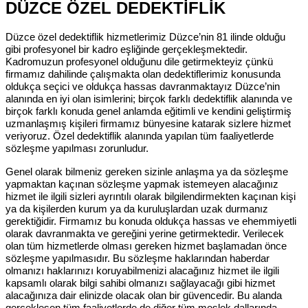
DÜZCE ÖZEL DEDEKTİFLİK
Düzce özel dedektiflik hizmetlerimiz Düzce’nin 81 ilinde olduğu
gibi profesyonel bir kadro eşliğinde gerçekleşmektedir.
Kadromuzun profesyonel olduğunu dile getirmekteyiz çünkü
firmamız dahilinde çalışmakta olan dedektiflerimiz konusunda
oldukça seçici ve oldukça hassas davranmaktayız Düzce’nin
alanında en iyi olan isimlerini; birçok farklı dedektiflik alanında ve
birçok farklı konuda genel anlamda eğitimli ve kendini geliştirmiş
uzmanlaşmış kişileri firmamız bünyesine katarak sizlere hizmet
veriyoruz. Özel dedektiflik alanında yapılan tüm faaliyetlerde
sözleşme yapılması zorunludur.
Genel olarak bilmeniz gereken sizinle anlaşma ya da sözleşme
yapmaktan kaçınan sözleşme yapmak istemeyen alacağınız
hizmet ile ilgili sizleri ayrıntılı olarak bilgilendirmekten kaçınan kişi
ya da kişilerden kurum ya da kuruluşlardan uzak durmanız
gerektiğidir. Firmamız bu konuda oldukça hassas ve ehemmiyetli
olarak davranmakta ve gereğini yerine getirmektedir. Verilecek
olan tüm hizmetlerde olması gereken hizmet başlamadan önce
sözleşme yapılmasıdır. Bu sözleşme haklarından haberdar
olmanızı haklarınızı koruyabilmenizi alacağınız hizmet ile ilgili
kapsamlı olarak bilgi sahibi olmanızı sağlayacağı gibi hizmet
alacağınıza dair elinizde olacak olan bir güvencedir. Bu alanda
gerçekleşen tüm faaliyetlerde de diğer tüm meslek dallarında