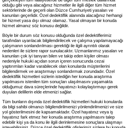
olduğu gibi veya alacağınız hizmetler ile ilgili diğer tüm hizmet
sektörlerinde de geçerli olan Düzce Cumhuriyeti yasaları ve
kanunları geçerlidir. Özel dedektiflik alanında alacağınız herhangi
bir hizmet yasa dışı olmaz olamaz. Yasal olmayan bir konuda
hizmet almanız söz konusu değildir.
Böyle bir durum söz konusu olduğunda özel dedektiflerimiz
tarafından uyarılacak bilgilendirilecek ve çalışma yapılamayacağı
çalışmanın sonlandırılması gerektiği ile ilgili ayrıntılı olarak
nedenleri ile sizlere rapor sunulacaktır. Uzmanlarımız yasaları ve
kanunları çok iyi tanıyan bilen ve takip eden kişiler olması
nedeniyle hukuki açıdan sorun içeren sonucunda cezai
yaptırımları kadar varabilecek olan konularda müşterilerini
bilgilendirmek ve araştırmayı sonlandırmak zorundadır. Özel
dedektiflik hizmetleri sizlerin istediğin her konuda araştırma
yapılmasını istenilen tüm sonuçları ulaşılmasını yaşamakta
olduğumuz dava süreçlerinde hayatınızı kolaylaştırmayı gerek
duyulan delillerin elde etmenizi sağlar.
Tüm bunların dışında özel dedektiflik hizmetleri hukuki konularda
da bilgi sahibi olmanızı bilgilendirilmenizi yönlendirilmenizi ve size
yol gösterilmesini de kapsamaktadır. Özel hayatınız veya iş
hayatınız fark etmez her konuda araştırma yapılmasını talep
edebilir kişi ya da konu ile ilgili derinlemesine sonuçlara ulaşmayı
isteyebilirsiniz. Düzce özel dedektiflik ofislerimiz sizlere bu konuda