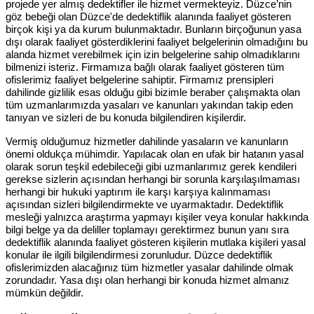
projede yer almış dedektifler ile hizmet vermekteyiz. Düzce’nin
göz bebeği olan Düzce'de dedektiflik alanında faaliyet gösteren
birçok kişi ya da kurum bulunmaktadır. Bunların birçoğunun yasa
dışı olarak faaliyet gösterdiklerini faaliyet belgelerinin olmadığını bu
alanda hizmet verebilmek için izin belgelerine sahip olmadıklarını
bilmenizi isteriz. Firmamıza bağlı olarak faaliyet gösteren tüm
ofislerimiz faaliyet belgelerine sahiptir. Firmamız prensipleri
dahilinde gizlilik esas olduğu gibi bizimle beraber çalışmakta olan
tüm uzmanlarımızda yasaları ve kanunları yakından takip eden
tanıyan ve sizleri de bu konuda bilgilendiren kişilerdir.
Vermiş olduğumuz hizmetler dahilinde yasaların ve kanunların
önemi oldukça mühimdir. Yapılacak olan en ufak bir hatanın yasal
olarak sorun teşkil edebileceği gibi uzmanlarımız gerek kendileri
gerekse sizlerin açısından herhangi bir sorunla karşılaşılmaması
herhangi bir hukuki yaptırım ile karşı karşıya kalınmaması
açısından sizleri bilgilendirmekte ve uyarmaktadır. Dedektiflik
mesleği yalnızca araştırma yapmayı kişiler veya konular hakkında
bilgi belge ya da deliller toplamayı gerektirmez bunun yanı sıra
dedektiflik alanında faaliyet gösteren kişilerin mutlaka kişileri yasal
konular ile ilgili bilgilendirmesi zorunludur. Düzce dedektiflik
ofislerimizden alacağınız tüm hizmetler yasalar dahilinde olmak
zorundadır. Yasa dışı olan herhangi bir konuda hizmet almanız
mümkün değildir.