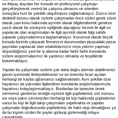
ve ihtiyaç duyulan her konuda en profesyonel çalışmayı
gerçekleştirerek verimli bir çalışma olmasını ve istenilen
sonuçlara hızlı bir şekilde ulaşılmasını sağlamaktayız. Düzce özel
dedektif bürosu olarak sizlerle çalışmadan önce sizleri gerek sözel
olarak yani konu hakkında ayrıntılı olarak bilgilendirerek gerekse
yazılı olarak bir sözleşme eşliğinde alacağınız hizmet ile ilgili ve
yapılacak olan araştırmaları ile ilgili ayrıntılı olarak bilgi sahibi
yaparak çalışmalarımıza başlamaktayız. Kurumsal olarak birçok
konuda bizimle çalışarak firmanızın durumundan piyasadaki pazar
payından yapılacak olan ortaklıklarınızın veya yatırım yapmayı
düşündüğünüz yeni bir iş alanına kadar farklı farklı konularda
sizlere araştırmalarımız ile yardımcı olmakta ve tespitlerde
bulunmaktayız.
Yapılan bu çalışmalar sizlerin çok daha doğru adımlar atabilmenizi
güven içerisinde ilerleyebilmenizi ve en önemlisi ticari açıdan
herhangi bir kayba uğramanızı sağlamaktadır. Aynı şekilde özel
hayatınızı da yakından ilgilendiren konularda araştırmalarımızla
hayatınızı kolaylaştırmaktayız. Bunlardan bir tanesine örnek
vermemiz gerekirse örneğin eşinizle ilgili şüpheleriniz söz konusu
ise veya yakın çevrenizden herhangi bir kişi hakkında şüpheleriniz
varsa bu kişi ile ilgili takip çalışmaları yapılmakta ve yapılan
çalışmalar doğrultusunda şüpheleriniz de haklı olup olmadığınız ya
da bu kişinin sizden bir şeyler gizleyip gizlemediği ortaya
çıkmaktadır.