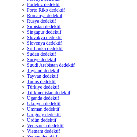
Portekiz dedektif
Porto Riko dedektif
Romanya dedektif
Rusya dedektif
Sırbistan dedektif
Singapur dedektif
Slovakya dedektif
Slovenya dedektif
Sri Lanka dedektif
Sudan dedektif
Suriye dedektif
Suudi Arabistan dedektif
Tayland dedektif
Tayvan dedektif
Tunus dedektif
Türkiye dedektif
Türkmenistan dedektif
Uganda dedektif
Ukrayna dedektif
Umman dedektif
Uruguay dedektif
Ürdün dedektif
Venezuela dedektif
Vietnam dedektif
Yemen dedektif