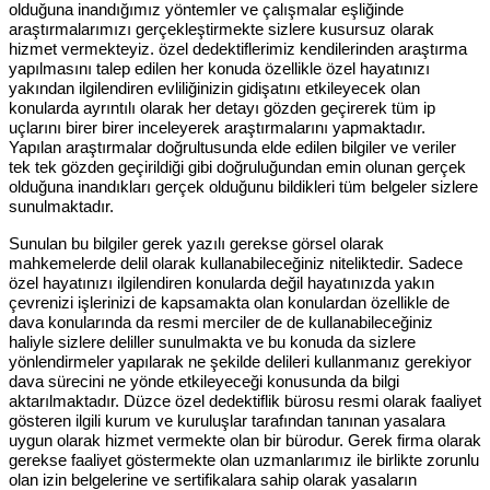
olduğuna inandığımız yöntemler ve çalışmalar eşliğinde
araştırmalarımızı gerçekleştirmekte sizlere kusursuz olarak
hizmet vermekteyiz. özel dedektiflerimiz kendilerinden araştırma
yapılmasını talep edilen her konuda özellikle özel hayatınızı
yakından ilgilendiren evliliğinizin gidişatını etkileyecek olan
konularda ayrıntılı olarak her detayı gözden geçirerek tüm ip
uçlarını birer birer inceleyerek araştırmalarını yapmaktadır.
Yapılan araştırmalar doğrultusunda elde edilen bilgiler ve veriler
tek tek gözden geçirildiği gibi doğruluğundan emin olunan gerçek
olduğuna inandıkları gerçek olduğunu bildikleri tüm belgeler sizlere
sunulmaktadır.
Sunulan bu bilgiler gerek yazılı gerekse görsel olarak
mahkemelerde delil olarak kullanabileceğiniz niteliktedir. Sadece
özel hayatınızı ilgilendiren konularda değil hayatınızda yakın
çevrenizi işlerinizi de kapsamakta olan konulardan özellikle de
dava konularında da resmi merciler de de kullanabileceğiniz
haliyle sizlere deliller sunulmakta ve bu konuda da sizlere
yönlendirmeler yapılarak ne şekilde delileri kullanmanız gerekiyor
dava sürecini ne yönde etkileyeceği konusunda da bilgi
aktarılmaktadır. Düzce özel dedektiflik bürosu resmi olarak faaliyet
gösteren ilgili kurum ve kuruluşlar tarafından tanınan yasalara
uygun olarak hizmet vermekte olan bir bürodur. Gerek firma olarak
gerekse faaliyet göstermekte olan uzmanlarımız ile birlikte zorunlu
olan izin belgelerine ve sertifikalara sahip olarak yasaların