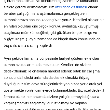
içinizin rahat olması ve kendilerine güvenmeniz konusunda
sizlere garanti vermekteyiz. Biz
özel dedektif firması
olarak
beraber çalıştığımız araştırmalarınızı gerçekleştiren
uzmanlarımıza sonuna kadar güveniyoruz. Kendileri alanlarının
en iyileri oldukları gibi birçok konuyu aydınlığa kavuşturmuş
ulaşılması mümkün değilmiş gibi gözüken bir çok belge ve
bilgiye ulaşmış, aynı zamanda da birçok dava konusunda da
başarılara imza atmış kişilerdir.
Aynı şekilde firmamız bünyesinde faaliyet göstermekte olan
uzman avukatlarımızda mevcuttur. Kendileri de sizlere
dedektiflerimiz ile ortaklaşa hareket ederek ortak bir çalışma
sonucunda hukuki anlamda da destek olmakta ihtiyaç
duyduğunuz tüm dava süreçlerinizde yanınızda yer alarak yol
göstermekte yönlendirmelerde bulunmaktadır. Biz özel dedektif
firması olarak her anlamda sizlere yol göstermeyi doğrularla
karşılaşmamızı sağlamayı dürüst olmayı ve yapılan
çalışmalarda gizliliği esas almayı prensip edindik. Bu nedenle