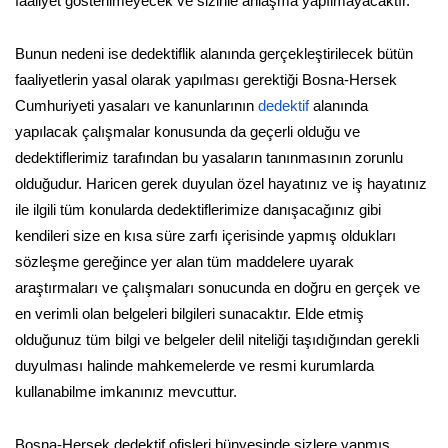
faaliyet gösterilmeyecek ve sizinle anlaşma yapılmayacaktır.
Bunun nedeni ise dedektiflik alanında gerçekleştirilecek bütün
faaliyetlerin yasal olarak yapılması gerektiği Bosna-Hersek
Cumhuriyeti yasaları ve kanunlarının
dedektif
alanında
yapılacak çalışmalar konusunda da geçerli olduğu ve
dedektiflerimiz tarafından bu yasaların tanınmasının zorunlu
olduğudur. Haricen gerek duyulan özel hayatınız ve iş hayatınız
ile ilgili tüm konularda dedektiflerimize danışacağınız gibi
kendileri size en kısa süre zarfı içerisinde yapmış oldukları
sözleşme gereğince yer alan tüm maddelere uyarak
araştırmaları ve çalışmaları sonucunda en doğru en gerçek ve
en verimli olan belgeleri bilgileri sunacaktır. Elde etmiş
olduğunuz tüm bilgi ve belgeler delil niteliği taşıdığından gerekli
duyulması halinde mahkemelerde ve resmi kurumlarda
kullanabilme imkanınız mevcuttur.
Bosna-Hersek dedektif ofisleri bünyesinde sizlere yapmış