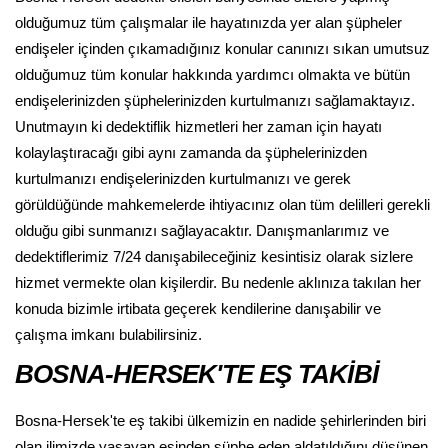
olduğumuz tüm çalışmalar ile hayatınızda yer alan şüpheler
endişeler içinden çıkamadığınız konular canınızı sıkan umutsuz
olduğumuz tüm konular hakkında yardımcı olmakta ve bütün
endişelerinizden şüphelerinizden kurtulmanızı sağlamaktayız.
Unutmayın ki dedektiflik hizmetleri her zaman için hayatı
kolaylaştıracağı gibi aynı zamanda da şüphelerinizden
kurtulmanızı endişelerinizden kurtulmanızı ve gerek
görüldüğünde mahkemelerde ihtiyacınız olan tüm delilleri gerekli
olduğu gibi sunmanızı sağlayacaktır. Danışmanlarımız ve
dedektiflerimiz 7/24 danışabileceğiniz kesintisiz olarak sizlere
hizmet vermekte olan kişilerdir. Bu nedenle aklınıza takılan her
konuda bizimle irtibata geçerek kendilerine danışabilir ve
çalışma imkanı bulabilirsiniz.
BOSNA-HERSEK'TE EŞ TAKİBİ
Bosna-Hersek'te eş takibi ülkemizin en nadide şehirlerinden biri
olan ilimizde yaşayan eşinden şüphe eden aldatıldığını düşünen