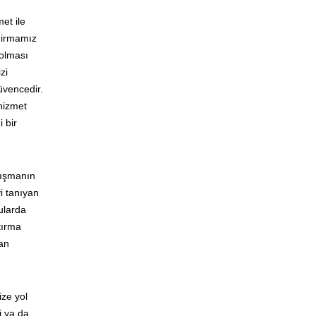
et ile
 Firmamız
 olması
zi
güvencedir.
 hizmet
 bir
lışmanın
yi tanıyan
ularda
tırma
lan
ize yol
i ya da