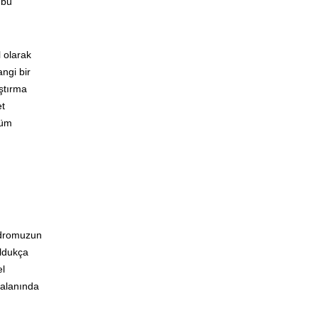
 bu
 olarak
ngi bir
aştırma
et
tüm
Kadromuzun
oldukça
el
 alanında