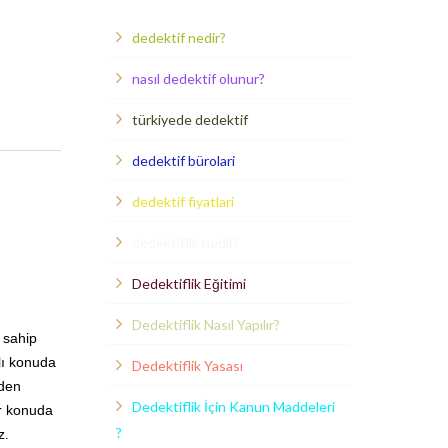
dedektif nedir?
nasıl dedektif olunur?
türkiyede dedektif
dedektif bürolari
dedektif fiyatlari
dedektiflik nedir?
Dedektiflik Eğitimi
Dedektiflik Nasıl Yapılır?
 sahip
lı konuda
Dedektiflik Yasası
yden
Dedektiflik İçin Kanun Maddeleri
er konuda
?
z.