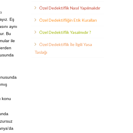
Özel Dedektiflik Nasıl Yapılmalıdır
ı
ayız. Eş
Özel Dedektifliğin Etik Kuralları
asını aynı
Özel Dedektiflik Yasalmıdır ?
ur. Bu
ular ile
Özel Dedektiflik İle İlgili Yasa
zlerden
Taslağı
ltusunda
konusunda
pmış
u konu
sunda
uzursuz
manya'da