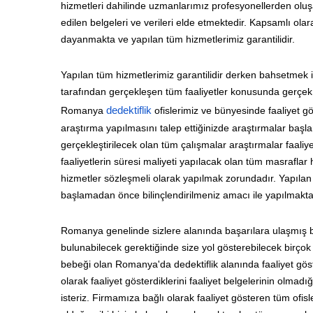
hizmetleri dahilinde uzmanlarımız profesyonellerden oluşan 
edilen belgeleri ve verileri elde etmektedir. Kapsamlı o
dayanmakta ve yapılan tüm hizmetlerimiz garantilidir.
Yapılan tüm hizmetlerimiz garantilidir derken bahsetmek i
tarafından gerçekleşen tüm faaliyetler konusunda gerçek b
Romanya
dedektiflik
ofislerimiz ve bünyesinde faaliyet g
araştırma yapılmasını talep ettiğinizde araştırmalar baş
gerçekleştirilecek olan tüm çalışmalar araştırmalar faaliy
faaliyetlerin süresi maliyeti yapılacak olan tüm masraflar 
hizmetler sözleşmeli olarak yapılmak zorundadır. Yapılan 
başlamadan önce bilinçlendirilmeniz amacı ile yapılmakta
Romanya genelinde sizlere alanında başarılara ulaşmış b
bulunabilecek gerektiğinde size yol gösterebilecek birçok
bebeği olan Romanya'da dedektiflik alanında faaliyet gös
olarak faaliyet gösterdiklerini faaliyet belgelerinin olmad
isteriz. Firmamıza bağlı olarak faaliyet gösteren tüm ofisle