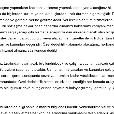
özleşme yapmaktan kaçınan sözleşme yapmak istemeyen alacağınız hizm
işi ya da kişilerden kurum ya da kuruluşlardan uzak durmanız gerektiğidir.
kta ve gereğini yerine getirmektedir. Verilecek olan tüm hizmetlerde
Bu sözleşme haklarından haberdar olmanızı haklarınızı koruyabilmeni
lmanızı sağlayacağı gibi hizmet alacağınıza dair elinizde olacak olan bir 
ek dallarında olduğu gibi veya alacağınız hizmetler ile ilgili diğer tüm
ı ve kanunları geçerlidir. Özel dedektiflik alanında alacağınız herhangi
 hizmet almanız söz konusu değildir.
z tarafından uyarılacak bilgilendirilecek ve çalışma yapılamayacağı ça
ri ile sizlere rapor sunulacaktır. Uzmanlarımız yasaları ve kanunları çok i
an sorun içeren sonucunda cezai yaptırımları kadar varabilecek olan kon
orundadır. Özel dedektiflik hizmetleri sizlerin istediğin her konuda araş
kta olduğumuz dava süreçlerinde hayatınızı kolaylaştırmayı gerek duyu
ularda da bilgi sahibi olmanızı bilgilendirilmenizi yönlendirilmenizi ve s
ayatınız fark etmez her konuda araştırma yapılmasını talep edebilir kiş