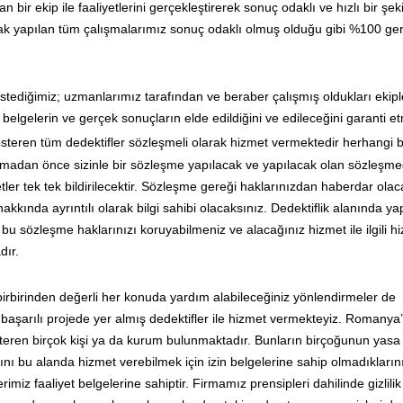
bir ekip ile faaliyetlerini gerçekleştirerek sonuç odaklı ve hızlı bir şek
larak yapılan tüm çalışmalarımız sonuç odaklı olmuş olduğu gibi %100 ge
stediğimiz; uzmanlarımız tarafından ve beraber çalışmış oldukları ekipl
elgelerin ve gerçek sonuçların elde edildiğini ve edileceğini garanti e
österen tüm dedektifler sözleşmeli olarak hizmet vermektedir herhangi 
lamadan önce sizinle bir sözleşme yapılacak ve yapılacak olan sözleşm
etler tek tek bildirilecektir. Sözleşme gereği haklarınızdan haberdar olac
hakkında ayrıntılı olarak bilgi sahibi olacaksınız. Dedektiflik alanında y
bu sözleşme haklarınızı koruyabilmeniz ve alacağınız hizmet ile ilgili h
dır.
irbirinden değerli her konuda yardım alabileceğiniz yönlendirmeler de
 başarılı projede yer almış dedektifler ile hizmet vermekteyiz. Romanya
teren birçok kişi ya da kurum bulunmaktadır. Bunların birçoğunun yasa 
ığını bu alanda hizmet verebilmek için izin belgelerine sahip olmadıkların
rimiz faaliyet belgelerine sahiptir. Firmamız prensipleri dahilinde gizlili