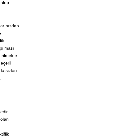
talep
larınızdan
e
lik
apılması
irilmekte
eçerli
a sizleri
.
edir.
 olan
iflik