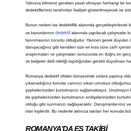
Yalnızca bilmeniz gereken yasal olmayan herhangi bir kon
dedektiflerimiz tarafından faaliyet gösterilmeyecek ve si
Bunun nedeni ise dedektiflik alanında gerçekleştirilecek 
ve kanunlarının
dedektif
alanında yapılacak çalışmalar ko
tanınmasının zorunlu olduğudur. Haricen gerek duyulan özel
danışacağınız gibi kendileri size en kısa süre zarfı içe
araştırmaları ve çalışmaları sonucunda en doğru en gerçek
ve belgeler delil niteliği taşıdığından gerekli duyulmas
Romanya dedektif ofisleri bünyesinde sizlere yapmış oldu
çıkamadığınız konular canınızı sıkan umutsuz olduğumuz
şüphelerinizden kurtulmanızı sağlamaktayız. Unutmayın ki
da şüphelerinizden kurtulmanızı endişelerinizden kurtulm
olduğu gibi sunmanızı sağlayacaktır. Danışmanlarımız ve d
olan kişilerdir. Bu nedenle aklınıza takılan her konuda biz
ROMANYA'DA EŞ TAKİBİ