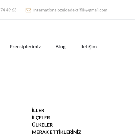
74 49 63
internationalozeldedektiflik@gmail.com
Prensiplerimiz
Blog
İletişim
İLLER
İLÇELER
ÜLKELER
MERAK ETTIKLERINIZ