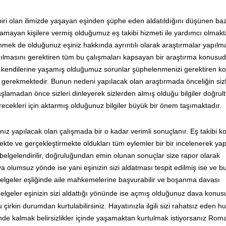
iri olan ilimizde yaşayan eşinden şüphe eden aldatıldığını düşünen baz
amayan kişilere vermiş olduğumuz eş takibi hizmeti ile yardımcı olmakt
nmek de olduğunuz eşiniz hakkında ayrıntılı olarak araştırmalar yapılm
apılmasını gerektiren tüm bu çalışmaları kapsayan bir araştırma konusud
z kendilerine yaşamış olduğumuz sorunlar şüphelenmenizi gerektiren kon
nız gerekmektedir. Bunun nedeni yapılacak olan araştırmada önceliğin si
aşlamadan önce sizleri dinleyerek sizlerden almış olduğu bilgiler doğru
recekleri için aktarmış olduğunuz bilgiler büyük bir önem taşımaktadır.
nız yapılacak olan çalışmada bir o kadar verimli sonuçlanır. Eş takibi 
mekte ve gerçekleştirmekte oldukları tüm eylemler bir bir incelenerek ya
elgelendirilir, doğruluğundan emin olunan sonuçlar size rapor olarak
 olumsuz yönde ise yani eşinizin sizi aldatması tespit edilmiş ise ve b
elgeler eşliğinde aile mahkemelerine başvurabilir ve boşanma davası
lgeler eşinizin sizi aldattığı yönünde ise açmış olduğunuz dava konu
irkin durumdan kurtulabilirsiniz. Hayatınızla ilgili sizi rahatsız eden h
nde kalmak belirsizlikler içinde yaşamaktan kurtulmak istiyorsanız Ro