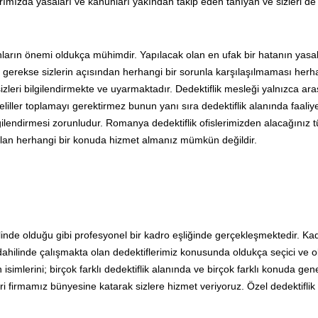
ımızda yasaları ve kanunları yakından takip eden tanıyan ve sizleri de
ların önemi oldukça mühimdir. Yapılacak olan en ufak bir hatanın yasal
i gerekse sizlerin açısından herhangi bir sorunla karşılaşılmaması herha
izleri bilgilendirmekte ve uyarmaktadır. Dedektiflik mesleği yalnızca ar
liller toplamayı gerektirmez bunun yanı sıra dedektiflik alanında faaliy
 bilgilendirmesi zorunludur. Romanya dedektiflik ofislerimizden alacağınız 
 olan herhangi bir konuda hizmet almanız mümkün değildir.
linde olduğu gibi profesyonel bir kadro eşliğinde gerçekleşmektedir. 
ahilinde çalışmakta olan dedektiflerimiz konusunda oldukça seçici ve 
imlerini; birçok farklı dedektiflik alanında ve birçok farklı konuda gen
ri firmamız bünyesine katarak sizlere hizmet veriyoruz. Özel dedektiflik