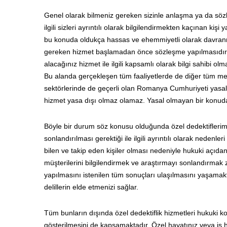
Genel olarak bilmeniz gereken sizinle anlaşma ya da s
ilgili sizleri ayrıntılı olarak bilgilendirmekten kaçınan k
bu konuda oldukça hassas ve ehemmiyetli olarak davranma
gereken hizmet başlamadan önce sözleşme yapılmasıdır. 
alacağınız hizmet ile ilgili kapsamlı olarak bilgi sahibi o
Bu alanda gerçekleşen tüm faaliyetlerde de diğer tüm mesl
sektörlerinde de geçerli olan Romanya Cumhuriyeti yasalar
hizmet yasa dışı olmaz olamaz. Yasal olmayan bir konuda
Böyle bir durum söz konusu olduğunda özel dedektiflerimi
sonlandırılması gerektiği ile ilgili ayrıntılı olarak nedenle
bilen ve takip eden kişiler olması nedeniyle hukuki açıd
müşterilerini bilgilendirmek ve araştırmayı sonlandırmak z
yapılmasını istenilen tüm sonuçları ulaşılmasını yaşama
delillerin elde etmenizi sağlar.
Tüm bunların dışında özel dedektiflik hizmetleri hukuki kon
gösterilmesini de kapsamaktadır. Özel hayatınız veya iş h