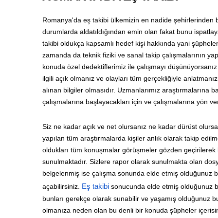
Romanya'da eş takibi ülkemizin en nadide şehirlerinden b
durumlarda aldatıldığından emin olan fakat bunu ispatlay
takibi oldukça kapsamlı hedef kişi hakkında yani şüphele
zamanda da teknik fiziki ve sanal takip çalışmalarının y
konuda özel dedektiflerimiz ile çalışmayı düşünüyorsanı
ilgili açık olmanız ve olayları tüm gerçekliğiyle anlatma
alınan bilgiler olmasıdır. Uzmanlarımız araştırmalarına b
çalışmalarına başlayacakları için ve çalışmalarına yön ve
Siz ne kadar açık ve net olursanız ne kadar dürüst olursa
yapılan tüm araştırmalarda kişiler anlık olarak takip edil
oldukları tüm konuşmalar görüşmeler gözden geçirilerek b
sunulmaktadır. Sizlere rapor olarak sunulmakta olan dosya
belgelenmiş ise çalışma sonunda elde etmiş olduğunuz b
açabilirsiniz.
Eş takibi
sonucunda elde etmiş olduğunuz be
bunları gerekçe olarak sunabilir ve yaşamış olduğunuz bu ç
olmanıza neden olan bu denli bir konuda şüpheler içerisi