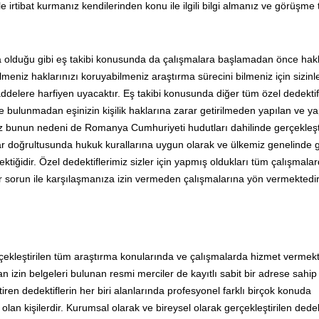
e irtibat kurmanız kendilerinden konu ile ilgili bilgi almanız ve görüşme 
da olduğu gibi eş takibi konusunda da çalışmalara başlamadan önce hak
eniz haklarınızı koruyabilmeniz araştırma sürecini bilmeniz için sizinl
elere harfiyen uyacaktır. Eş takibi konusunda diğer tüm özel dedektif
 bulunmadan eşinizin kişilik haklarına zarar getirilmeden yapılan ve y
z bunun nedeni de Romanya Cumhuriyeti hudutları dahilinde gerçekleşt
ar doğrultusunda hukuk kurallarına uygun olarak ve ülkemiz genelinde g
ktiğidir. Özel dedektiflerimiz sizler için yapmış oldukları tüm çalışmalard
r sorun ile karşılaşmanıza izin vermeden çalışmalarına yön vermektedir
rçekleştirilen tüm araştırma konularında ve çalışmalarda hizmet vermekt
n izin belgeleri bulunan resmi merciler de kayıtlı sabit bir adrese sahip
iren dedektiflerin her biri alanlarında profesyonel farklı birçok konuda
lan kişilerdir. Kurumsal olarak ve bireysel olarak gerçekleştirilen dedekt