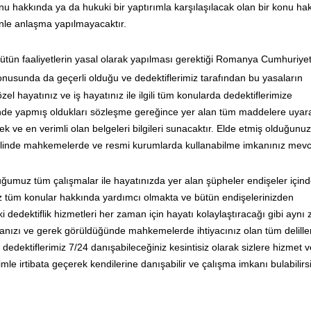
u hakkında ya da hukuki bir yaptırımla karşılaşılacak olan bir konu ha
zinle anlaşma yapılmayacaktır.
bütün faaliyetlerin yasal olarak yapılması gerektiği Romanya Cumhuriyet
nusunda da geçerli olduğu ve dedektiflerimiz tarafından bu yasaların
 hayatınız ve iş hayatınız ile ilgili tüm konularda dedektiflerimize
risinde yapmış oldukları sözleşme gereğince yer alan tüm maddelere uyar
 ve en verimli olan belgeleri bilgileri sunacaktır. Elde etmiş olduğunuz
ı halinde mahkemelerde ve resmi kurumlarda kullanabilme imkanınız mevc
ğumuz tüm çalışmalar ile hayatınızda yer alan şüpheler endişeler için
 tüm konular hakkında yardımcı olmakta ve bütün endişelerinizden
 dedektiflik hizmetleri her zaman için hayatı kolaylaştıracağı gibi ayn
anızı ve gerek görüldüğünde mahkemelerde ihtiyacınız olan tüm deliller
edektiflerimiz 7/24 danışabileceğiniz kesintisiz olarak sizlere hizmet 
imle irtibata geçerek kendilerine danışabilir ve çalışma imkanı bulabilirsi