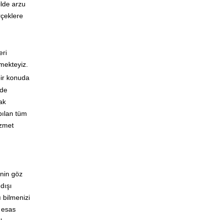
ilde arzu
rçeklere
eri
tmekteyiz.
bir konuda
ede
ak
apılan tüm
izmet
’nin göz
dışı
ı bilmenizi
k esas