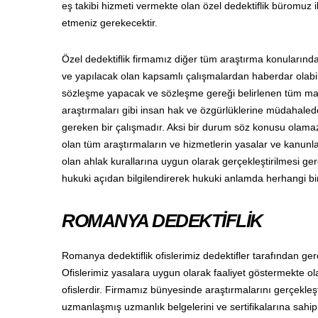
eş takibi hizmeti vermekte olan özel dedektiflik büromuz il
etmeniz gerekecektir.
Özel dedektiflik firmamız diğer tüm araştırma konuların
ve yapılacak olan kapsamlı çalışmalardan haberdar olabilm
sözleşme yapacak ve sözleşme gereği belirlenen tüm madd
araştırmaları gibi insan hak ve özgürlüklerine müdahalede
gereken bir çalışmadır. Aksi bir durum söz konusu olama
olan tüm araştırmaların ve hizmetlerin yasalar ve kanunl
olan ahlak kurallarına uygun olarak gerçekleştirilmesi gere
hukuki açıdan bilgilendirerek hukuki anlamda herhangi bi
ROMANYA DEDEKTİFLİK
Romanya dedektiflik ofislerimiz dedektifler tarafından ge
Ofislerimiz yasalara uygun olarak faaliyet göstermekte ola
ofislerdir. Firmamız bünyesinde araştırmalarını gerçekleşt
uzmanlaşmış uzmanlık belgelerini ve sertifikalarına sahip o