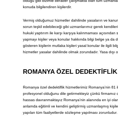
olduğu gibi bizimle beraber çalışmakta olan tüm uzmanlar
konuda bilgilendiren kişilerdir.
Vermiş olduğumuz hizmetler dahilinde yasaların ve kanun
sorun teşkil edebileceği gibi uzmanlarımız gerek kendiler
hukuki yaptırım ile karşı karşıya kalınmaması açısından s
yapmayı kişiler veya konular hakkında bilgi belge ya da de
gösteren kişilerin mutlaka kişileri yasal konular ile ilgili
hizmetler yasalar dahilinde olmak zorundadır. Yasa dışı
ROMANYA ÖZEL DEDEKTİFLİK
Romanya özel dedektiflik hizmetlerimiz Romanya’nin 81 i
profesyonel olduğunu dile getirmekteyiz çünkü firmamız d
hassas davranmaktayız Romanya’nin alanında en iyi olan is
anlamda eğitimli ve kendini geliştirmiş uzmanlaşmış kişile
yapılan tüm faaliyetlerde sözleşme yapılması zorunludur.