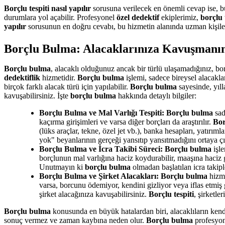
Borçlu tespiti nasıl yapılır
sorusuna verilecek en önemli cevap ise, bu
durumlara yol açabilir. Profesyonel
özel dedektif
ekiplerimiz,
borçlu 
yapılır
sorusunun en doğru cevabı, bu hizmetin alanında uzman kişil
Borçlu Bulma: Alacaklarınıza Kavuşmanı
Borçlu bulma
, alacaklı olduğunuz ancak bir türlü ulaşamadığınız, b
dedektiflik
hizmetidir.
Borçlu bulma
işlemi, sadece bireysel alacaklar
birçok farklı alacak türü için yapılabilir.
Borçlu bulma
sayesinde, yıll
kavuşabilirsiniz. İşte
borçlu bulma
hakkında detaylı bilgiler:
Borçlu Bulma ve Mal Varlığı Tespiti:
Borçlu bulma
sad
kaçırma girişimleri ve varsa diğer borçları da araştırılır.
Bor
(lüks araçlar, tekne, özel jet vb.), banka hesapları, yatırımlar
yok" beyanlarının gerçeği yansıtıp yansıtmadığını ortaya çı
Borçlu Bulma ve İcra Takibi Süreci:
Borçlu bulma
işle
borçlunun mal varlığına haciz koydurabilir, maaşına haciz 
Unutmayın ki
borçlu bulma
olmadan başlatılan icra takip
Borçlu Bulma ve Şirket Alacakları:
Borçlu bulma
hizme
varsa, borcunu ödemiyor, kendini gizliyor veya iflas etmiş
şirket alacağınıza kavuşabilirsiniz.
Borçlu tespiti
, şirketle
Borçlu bulma
konusunda en büyük hatalardan biri, alacaklıların kend
sonuç vermez ve zaman kaybına neden olur.
Borçlu bulma
profesyone