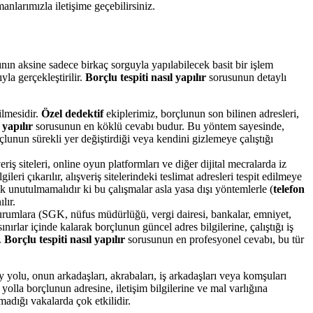
nlarımızla iletişime geçebilirsiniz.
ğının aksine sadece birkaç sorguyla yapılabilecek basit bir işlem
yla gerçekleştirilir.
Borçlu tespiti nasıl yapılır
sorusunun detaylı
ilmesidir.
Özel dedektif
ekiplerimiz, borçlunun son bilinen adresleri,
 yapılır
sorusunun en köklü cevabı budur. Bu yöntem sayesinde,
orçlunun sürekli yer değiştirdiği veya kendini gizlemeye çalıştığı
ş siteleri, online oyun platformları ve diğer dijital mecralarda iz
eri çıkarılır, alışveriş sitelerindeki teslimat adresleri tespit edilmeye
k unutulmamalıdır ki bu çalışmalar asla yasa dışı yöntemlerle (
telefon
lır.
urumlara (SGK, nüfus müdürlüğü, vergi dairesi, bankalar, emniyet,
nırlar içinde kalarak borçlunun güncel adres bilgilerine, çalıştığı iş
.
Borçlu tespiti nasıl yapılır
sorusunun en profesyonel cevabı, bu tür
 yolu, onun arkadaşları, akrabaları, iş arkadaşları veya komşuları
yolla borçlunun adresine, iletişim bilgilerine ve mal varlığına
madığı vakalarda çok etkilidir.