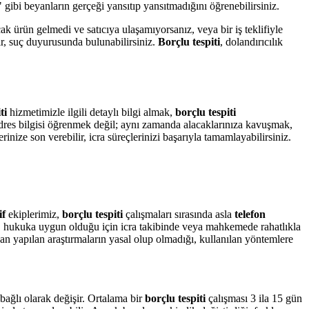
ibi beyanların gerçeği yansıtıp yansıtmadığını öğrenebilirsiniz.
ak ürün gelmedi ve satıcıya ulaşamıyorsanız, veya bir iş teklifiyle
lir, suç duyurusunda bulunabilirsiniz.
Borçlu tespiti
, dolandırıcılık
ti
hizmetimizle ilgili detaylı bilgi almak,
borçlu tespiti
dres bilgisi öğrenmek değil; aynı zamanda alacaklarınıza kavuşmak,
rinize son verebilir, icra süreçlerinizi başarıyla tamamlayabilirsiniz.
if
ekiplerimiz,
borçlu tespiti
çalışmaları sırasında asla
telefon
er, hukuka uygun olduğu için icra takibinde veya mahkemede rahatlıkla
an yapılan araştırmaların yasal olup olmadığı, kullanılan yöntemlere
ağlı olarak değişir. Ortalama bir
borçlu tespiti
çalışması 3 ila 15 gün