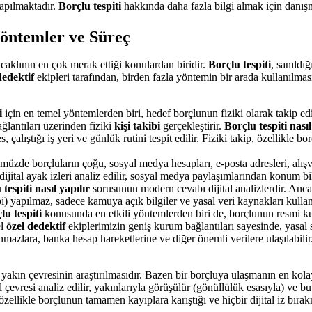
yapılmaktadır.
Borçlu tespiti
hakkında daha fazla bilgi almak için danışma
Yöntemler ve Süreç
caklının en çok merak ettiği konulardan biridir.
Borçlu tespiti
, sanıldı
dedektif
ekipleri tarafından, birden fazla yöntemin bir arada kullanılması
i
için en temel yöntemlerden biri, hedef borçlunun fiziki olarak takip ed
ağlantıları üzerinden fiziki
kişi takibi
gerçekleştirir.
Borçlu tespiti nasıl
çalıştığı iş yeri ve günlük rutini tespit edilir. Fiziki takip, özellikle b
zde borçluların çoğu, sosyal medya hesapları, e-posta adresleri, alışveri
ital ayak izleri analiz edilir, sosyal medya paylaşımlarından konum bilgil
tespiti nasıl yapılır
sorusunun modern cevabı dijital analizlerdir. Anca
i) yapılmaz, sadece kamuya açık bilgiler ve yasal veri kaynakları kullanı
lu tespiti
konusunda en etkili yöntemlerden biri de, borçlunun resmi k
el
özel dedektif
ekiplerimizin geniş kurum bağlantıları sayesinde, yasal sı
ınmazlara, banka hesap hareketlerine ve diğer önemli verilere ulaşılabilir
akın çevresinin araştırılmasıdır. Bazen bir borçluya ulaşmanın en kolay
evresi analiz edilir, yakınlarıyla görüşülür (gönüllülük esasıyla) ve bu 
ellikle borçlunun tamamen kayıplara karıştığı ve hiçbir dijital iz bırak