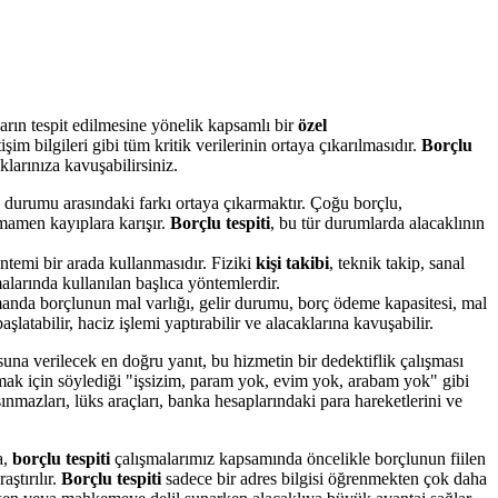
rın tespit edilmesine yönelik kapsamlı bir
özel
şim bilgileri gibi tüm kritik verilerinin ortaya çıkarılmasıdır.
Borçlu
klarınıza kavuşabilirsiniz.
k durumu arasındaki farkı ortaya çıkarmaktır. Çoğu borçlu,
tamamen kayıplara karışır.
Borçlu tespiti
, bu tür durumlarda alacaklının
ntemi bir arada kullanmasıdır. Fiziki
kişi takibi
, teknik takip, sanal
alarında kullanılan başlıca yöntemlerdir.
anda borçlunun mal varlığı, gelir durumu, borç ödeme kapasitesi, mal
aşlatabilir, haciz işlemi yaptırabilir ve alacaklarına kavuşabilir.
una verilecek en doğru yanıt, bu hizmetin bir dedektiflik çalışması
mak için söylediği "işsizim, param yok, evim yok, arabam yok" gibi
şınmazları, lüks araçları, banka hesaplarındaki para hareketlerini ve
a,
borçlu tespiti
çalışmalarımız kapsamında öncelikle borçlunun fiilen
aştırılır.
Borçlu tespiti
sadece bir adres bilgisi öğrenmekten çok daha