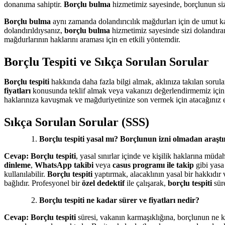
donanıma sahiptir.
Borçlu bulma
hizmetimiz sayesinde, borçlunun siz
Borçlu bulma
aynı zamanda dolandırıcılık mağdurları için de umut kay
dolandırıldıysanız,
borçlu bulma
hizmetimiz sayesinde sizi dolandıran 
mağdurlarının haklarını araması için en etkili yöntemdir.
Borçlu Tespiti ve Sıkça Sorulan Sorular
Borçlu tespiti
hakkında daha fazla bilgi almak, aklınıza takılan sorula
fiyatları
konusunda teklif almak veya vakanızı değerlendirmemiz için 
haklarınıza kavuşmak ve mağduriyetinize son vermek için atacağınız 
Sıkça Sorulan Sorular (SSS)
Borçlu tespiti yasal mı? Borçlunun izni olmadan araştı
Cevap:
Borçlu tespiti
, yasal sınırlar içinde ve kişilik haklarına mü
dinleme
,
WhatsApp takibi
veya
casus programı ile takip
gibi yasa
kullanılabilir.
Borçlu tespiti
yaptırmak, alacaklının yasal bir hakkıdır
bağlıdır. Profesyonel bir
özel dedektif
ile çalışarak,
borçlu tespiti
sür
Borçlu tespiti ne kadar sürer ve fiyatları nedir?
Cevap:
Borçlu tespiti
süresi, vakanın karmaşıklığına, borçlunun ne k