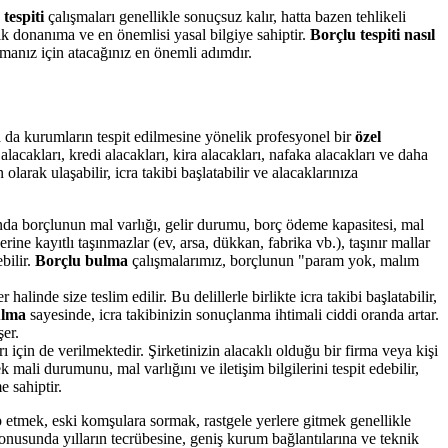
tespiti
çalışmaları genellikle sonuçsuz kalır, hatta bazen tehlikeli
ik donanıma ve en önemlisi yasal bilgiye sahiptir.
Borçlu tespiti nasıl
manız için atacağınız en önemli adımdır.
 da kurumların tespit edilmesine yönelik profesyonel bir
özel
alacakları, kredi alacakları, kira alacakları, nafaka alacakları ve daha
larak ulaşabilir, icra takibi başlatabilir ve alacaklarınıza
da borçlunun mal varlığı, gelir durumu, borç ödeme kapasitesi, mal
ne kayıtlı taşınmazlar (ev, arsa, dükkan, fabrika vb.), taşınır mallar
ebilir.
Borçlu bulma
çalışmalarımız, borçlunun "param yok, malım
alinde size teslim edilir. Bu delillerle birlikte icra takibi başlatabilir,
ulma
sayesinde, icra takibinizin sonuçlanma ihtimali ciddi oranda artar.
şer.
 için de verilmektedir. Şirketinizin alacaklı olduğu bir firma veya kişi
ali durumunu, mal varlığını ve iletişim bilgilerini tespit edebilir,
e sahiptir.
 etmek, eski komşulara sormak, rastgele yerlere gitmek genellikle
nusunda yılların tecrübesine, geniş kurum bağlantılarına ve teknik