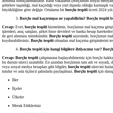
arasında sonuçlanmaktadır. Basit vakalarda (borçlunun sosyal medyada 
şehirlere taşındığı, mal kaçırdığı veya yurt dışında olduğu karmaşık v
büyüklüğüne göre değişir. Ortalama bir
borçlu tespiti
ücreti 2024 yılı
Borçlu mal kaçırmışsa ne yapabilirim? Borçlu tespiti
Cevap:
Evet,
borçlu tespiti
hizmetimiz, borçlunun mal kaçırma girişiml
işlemleri, araç satışları, şirket hisse devirleri ve banka hesap hareketl
ile geri alınması mümkündür.
Borçlu tespiti
sayesinde, borçlunun mal k
koydurabilirsiniz.
Borçlu tespiti
olmadan mal kaçırma girişimlerini te
Borçlu tespiti için hangi bilgilere ihtiyacınız var? Bor
Cevap:
Borçlu tespiti
çalışmasına başlayabilmemiz için borçlu hakkı
bu durum süreci uzatabilir. En azından borçlunun tam adı ve soyadı, doğ
veya sosyal medya hesapları gibi bilgiler,
borçlu tespiti
sürecini hızlan
tutulur ve asla üçüncü şahıslarla paylaşılmaz.
Borçlu tespiti
için danış
İller
İlçeler
Ülkeler
Merak Ettikleriniz