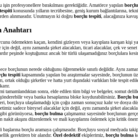
 işin profesyonellere bırakılması gerektiğidir. Amatörce yapılan
borçlu 
tespiti
konusunda yılların tecrübesine, geniş kurum bağlantılarına, tekn
erden alınmasıdır. Unutmayın ki doğru
borçlu tespiti
, alacağınıza kavuş
n Anahtarı
orcunu ödemekten kaçan, kendini gizleyen veya kayıplara karışan kişi ya
 için değil, aynı zamanda şirket alacakları, ticari alacaklar, çek ve senet 
ardır peşinde koştuğunuz ancak bir türlü ulaşamadığınız borçlulara kesin o
ece borçlunun nerede olduğunu öğrenmekle sınırlı değildir. Aynı zaman
çlu tespiti
kapsamında yapılan bu araştırmalar sayesinde, borçlunun üzeri
ı, ortak olduğu şirketler ve hatta yurt dışındaki varlıkları bile tespit edil
karır.
mi tamamlandıktan sonra, elde edilen tüm bilgi ve belgeler, somut deliller h
gönderebilir veya banka hesaplarına bloke koydurabilirsiniz.
Borçlu b
leri, borçluya ulaşılamadığı için çoğu zaman sonuçsuz kalır ve dosya dü
timiz sadece bireysel alacaklar için değil, aynı zamanda şirket alacakları
 gibi görünüyorsa,
borçlu bulma
çalışmamız sayesinde borçlunun gerçek m
rin nakit akışını düzenlemek ve mali kayıplarını önlemek için kritik önem
i başlarına borçlu aramaya çalışmasıdır. Borçluyu sosyal medyada takip
llik gerektiren bir alandır.
Özel dedektif
ekiplerimiz,
borçlu bulma
ko