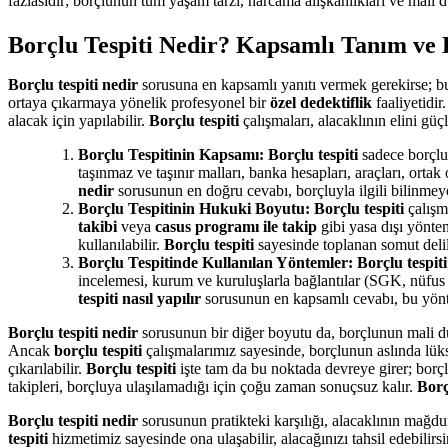
fazlasıdır; borçlunun tüm yaşam tarzı, harcama alışkanlıkları ve mali d
Borçlu Tespiti Nedir? Kapsamlı Tanım ve
Borçlu tespiti nedir
sorusuna en kapsamlı yanıtı vermek gerekirse; bu
ortaya çıkarmaya yönelik profesyonel bir
özel dedektiflik
faaliyetidir
alacak için yapılabilir.
Borçlu tespiti
çalışmaları, alacaklının elini güçl
Borçlu Tespitinin Kapsamı:
Borçlu tespiti
sadece borçlun
taşınmaz ve taşınır malları, banka hesapları, araçları, ortak 
nedir
sorusunun en doğru cevabı, borçluyla ilgili bilinmeye
Borçlu Tespitinin Hukuki Boyutu:
Borçlu tespiti
çalışm
takibi
veya
casus programı ile takip
gibi yasa dışı yönt
kullanılabilir.
Borçlu tespiti
sayesinde toplanan somut delille
Borçlu Tespitinde Kullanılan Yöntemler:
Borçlu tespiti
incelemesi, kurum ve kuruluşlarla bağlantılar (SGK, nüfus m
tespiti nasıl yapılır
sorusunun en kapsamlı cevabı, bu yönt
Borçlu tespiti nedir
sorusunun bir diğer boyutu da, borçlunun mali d
Ancak
borçlu tespiti
çalışmalarımız sayesinde, borçlunun aslında lüks b
çıkarılabilir.
Borçlu tespiti
işte tam da bu noktada devreye girer; borç
takipleri, borçluya ulaşılamadığı için çoğu zaman sonuçsuz kalır.
Borç
Borçlu tespiti nedir
sorusunun pratikteki karşılığı, alacaklının mağdur
tespiti
hizmetimiz sayesinde ona ulaşabilir, alacağınızı tahsil edebilirs