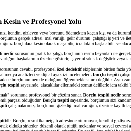
 Kesin ve Profesyonel Yolu
ınız, kendini gizleyen veya borcunu ödemekten kaçan kişi ya da kurumla
rçlunun gerçek adresi, mal varlığı, gelir durumu, çalıştığı iş yeri ve ileti
ınız borçlulara kesin olarak ulaşabilir, icra takibi başlatabilir ve alaca
ti nedir
sorusunun pratik karşılığı, borçlunun resmi beyanları ile gerçe
rlığını başkalarının üzerine gösterir, iş yerini sık sık değiştirir veya 
sorusunun cevabı, profesyonel
özel dedektif
ekiplerinin birden fazla yö
al medya analizleri ve dijital ayak izi incelemeleri,
borçlu tespiti
çalışm
sadece borçlunun nerede olduğunu öğrenmekle sınırlı değildir. Aynı zam
çlu tespiti
sayesinde, alacaklılar ellerindeki somut delillerle icra takibi b
mamak" sorununa profesyonel bir çözüm sunar.
Borçlu tespiti nedir
sorus
emli parçası olduğudur.
Borçlu tespiti
sayesinde, borçlunun sizi kandır
piti
çalışmalarımız, borçlunun gizlediği mal varlığını, üzerine kayıtlı ta
piti
dir. Borçlu, resmi ikametgah adresinde oturmuyor, kendini gizliyors
ortak olduğu şirketler, düzenli olarak gittiği mekanlar ve sosyal çevresi ar