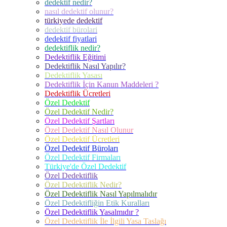
dedektif nedir?
nasıl dedektif olunur?
türkiyede dedektif
dedektif bürolari
dedektif fiyatlari
dedektiflik nedir?
Dedektiflik Eğitimi
Dedektiflik Nasıl Yapılır?
Dedektiflik Yasası
Dedektiflik İçin Kanun Maddeleri ?
Dedektiflik Ücretleri
Özel Dedektif
Özel Dedektif Nedir?
Özel Dedektif Şartları
Özel Dedektif Nasıl Olunur
Özel Dedektif Ücretleri
Özel Dedektif Büroları
Özel Dedektif Firmaları
Türkiye'de Özel Dedektif
Özel Dedektiflik
Özel Dedektiflik Nedir?
Özel Dedektiflik Nasıl Yapılmalıdır
Özel Dedektifliğin Etik Kuralları
Özel Dedektiflik Yasalmıdır ?
Özel Dedektiflik İle İlgili Yasa Taslağı