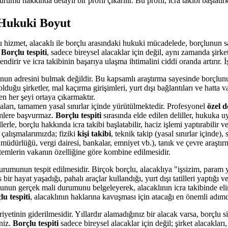
urumu hakkında detaylı bir profil çıkarılır. Bu profil, icra takibi başl
 Hukuki Boyut
 hizmet, alacaklı ile borçlu arasındaki hukuki mücadelede, borçlunun sa
.
Borçlu tespiti
, sadece bireysel alacaklar için değil, aynı zamanda şirket 
endirir ve icra takibinin başarıya ulaşma ihtimalini ciddi oranda artırır. 
un adresini bulmak değildir. Bu kapsamlı araştırma sayesinde borçlunun; 
olduğu şirketler, mal kaçırma girişimleri, yurt dışı bağlantıları ve hatta v
n her şeyi ortaya çıkarmaktır.
aları, tamamen yasal sınırlar içinde yürütülmektedir. Profesyonel
özel d
emlere başvurmaz.
Borçlu tespiti
sırasında elde edilen deliller, hukuka 
rle, borçlu hakkında icra takibi başlatabilir, haciz işlemi yaptırabilir ve 
çalışmalarımızda; fiziki
kişi takibi
, teknik takip (yasal sınırlar içinde),
üdürlüğü, vergi dairesi, bankalar, emniyet vb.), tanık ve çevre araştırm
emlerin vakanın özelliğine göre kombine edilmesidir.
urumunun tespit edilmesidir. Birçok borçlu, alacaklıya "işsizim, para
ir hayat yaşadığı, pahalı araçlar kullandığı, yurt dışı tatilleri yaptığı 
lunun gerçek mali durumunu belgeleyerek, alacaklının icra takibinde el
lu tespiti
, alacaklının haklarına kavuşması için atacağı en önemli adımd
iyetinin giderilmesidir. Yıllardır alamadığınız bir alacak varsa, borçlu
iniz.
Borçlu tespiti
sadece bireysel alacaklar için değil; şirket alacakları, 