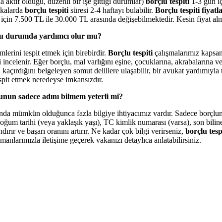
aktif olduğu, düzenli bir işe gittiği durumlar)
borçlu tespiti
1-3 gün iç
akalarda
borçlu tespiti
süresi 2-4 haftayı bulabilir.
Borçlu tespiti fiyatla
 için 7.500 TL ile 30.000 TL arasında değişebilmektedir. Kesin fiyat al
 bu durumda yardımcı olur mu?
erini tespit etmek için birebirdir.
Borçlu tespiti
çalışmalarımız kapsamı
eri incelenir. Eğer borçlu, mal varlığını eşine, çocuklarına, akrabalarına 
açırdığını belgeleyen somut delillere ulaşabilir, bir avukat yardımıyla ta
spit etmek neredeyse imkansızdır.
çlunun sadece adını bilmem yeterli mi?
nda mümkün olduğunca fazla bilgiye ihtiyacımız vardır. Sadece borçlun
um tarihi (veya yaklaşık yaşı), TC kimlik numarası (varsa), son bilinen ad
dırır ve başarı oranını artırır. Ne kadar çok bilgi verirseniz,
borçlu tesp
manlarımızla iletişime geçerek vakanızı detaylıca anlatabilirsiniz.