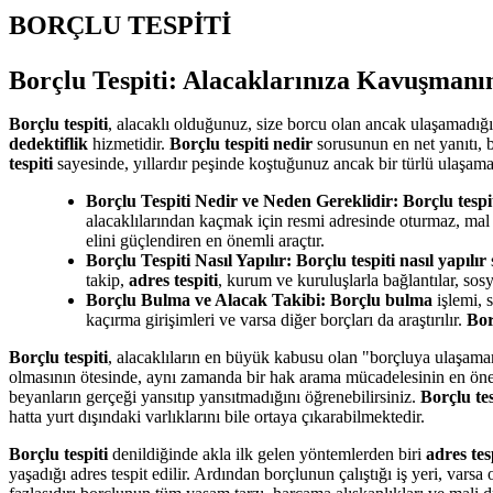
BORÇLU TESPİTİ
Borçlu Tespiti: Alacaklarınıza Kavuşmanın
Borçlu tespiti
, alacaklı olduğunuz, size borcu olan ancak ulaşamadığ
dedektiflik
hizmetidir.
Borçlu tespiti nedir
sorusunun en net yanıtı, bo
tespiti
sayesinde, yıllardır peşinde koştuğunuz ancak bir türlü ulaşamadığ
Borçlu Tespiti Nedir ve Neden Gereklidir:
Borçlu tespi
alacaklılarından kaçmak için resmi adresinde oturmaz, mal va
elini güçlendiren en önemli araçtır.
Borçlu Tespiti Nasıl Yapılır:
Borçlu tespiti nasıl yapılır
takip,
adres tespiti
, kurum ve kuruluşlarla bağlantılar, sosy
Borçlu Bulma ve Alacak Takibi:
Borçlu bulma
işlemi, 
kaçırma girişimleri ve varsa diğer borçları da araştırılır.
Bor
Borçlu tespiti
, alacaklıların en büyük kabusu olan "borçluya ulaşa
olmasının ötesinde, aynı zamanda bir hak arama mücadelesinin en ön
beyanların gerçeği yansıtıp yansıtmadığını öğrenebilirsiniz.
Borçlu tes
hatta yurt dışındaki varlıklarını bile ortaya çıkarabilmektedir.
Borçlu tespiti
denildiğinde akla ilk gelen yöntemlerden biri
adres tes
yaşadığı adres tespit edilir. Ardından borçlunun çalıştığı iş yeri, varsa 