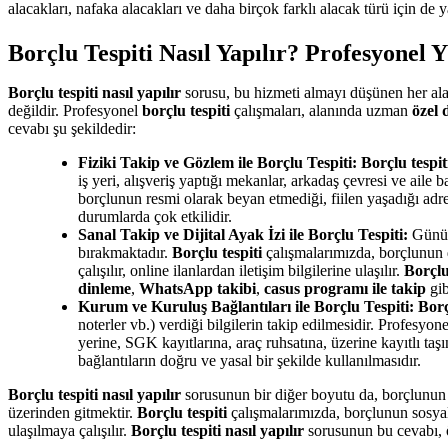
alacakları, nafaka alacakları ve daha birçok farklı alacak türü için de 
Borçlu Tespiti Nasıl Yapılır? Profesyonel 
Borçlu tespiti nasıl yapılır
sorusu, bu hizmeti almayı düşünen her ala
değildir. Profesyonel
borçlu tespiti
çalışmaları, alanında uzman
özel 
cevabı şu şekildedir:
Fiziki Takip ve Gözlem ile Borçlu Tespiti:
Borçlu tespit
iş yeri, alışveriş yaptığı mekanlar, arkadaş çevresi ve aile b
borçlunun resmi olarak beyan etmediği, fiilen yaşadığı adres, 
durumlarda çok etkilidir.
Sanal Takip ve Dijital Ayak İzi ile Borçlu Tespiti:
Günümü
bırakmaktadır.
Borçlu tespiti
çalışmalarımızda, borçlunun dij
çalışılır, online ilanlardan iletişim bilgilerine ulaşılır.
Borçlu 
dinleme
,
WhatsApp takibi
,
casus programı ile takip
gib
Kurum ve Kuruluş Bağlantıları ile Borçlu Tespiti:
Borç
noterler vb.) verdiği bilgilerin takip edilmesidir. Profesyon
yerine, SGK kayıtlarına, araç ruhsatına, üzerine kayıtlı taş
bağlantıların doğru ve yasal bir şekilde kullanılmasıdır.
Borçlu tespiti nasıl yapılır
sorusunun bir diğer boyutu da, borçlunun y
üzerinden gitmektir.
Borçlu tespiti
çalışmalarımızda, borçlunun sosyal ç
ulaşılmaya çalışılır.
Borçlu tespiti nasıl yapılır
sorusunun bu cevabı, öz