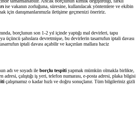
inde tamamlanabilir. Ancak borçlunun kimlik değiştirdiği, farklı
rı
ise vakanın zorluğuna, süresine, kullanılacak yöntemlere ve ekibin
mak için danışmanlarımızla iletişime geçmenizi öneririz.
nda, borçlunun son 1-2 yıl içinde yaptığı mal devirleri, tapu
veya üçüncü şahıslara devretmişse, bu devirlerin tasarrufun iptali davası
sarrufun iptali davası açabilir ve kaçırılan mallara haciz
un adı ve soyadı ile
borçlu tespiti
yapmak mümkün olmakla birlikte,
resi, çalıştığı iş yeri, telefon numarası, e-posta adresi, plaka bilgisi
iti
çalışmamız o kadar hızlı ve doğru sonuçlanır. Tüm bilgileriniz gizli