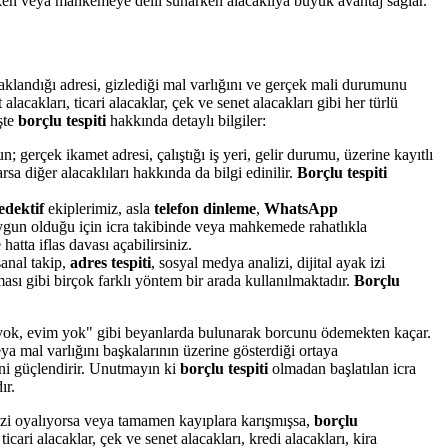
atırken veya mahkemeye delil sunarken alacaklıya büyük avantaj sağlar.
klandığı adresi, gizlediği mal varlığını ve gerçek mali durumunu
alacakları, ticari alacaklar, çek ve senet alacakları gibi her türlü
İşte
borçlu tespiti
hakkında detaylı bilgiler:
gerçek ikamet adresi, çalıştığı iş yeri, gelir durumu, üzerine kayıtlı
arsa diğer alacaklıları hakkında da bilgi edinilir.
Borçlu tespiti
edektif
ekiplerimiz, asla
telefon dinleme
,
WhatsApp
uygun olduğu için icra takibinde veya mahkemede rahatlıkla
hatta iflas davası açabilirsiniz.
 sanal takip,
adres tespiti
, sosyal medya analizi, dijital ayak izi
ası gibi birçok farklı yöntem bir arada kullanılmaktadır.
Borçlu
m yok, evim yok" gibi beyanlarda bulunarak borcunu ödemekten kaçar.
veya mal varlığını başkalarının üzerine gösterdiği ortaya
ini güçlendirir. Unutmayın ki
borçlu tespiti
olmadan başlatılan icra
ır.
 sizi oyalıyorsa veya tamamen kayıplara karışmışsa,
borçlu
ticari alacaklar, çek ve senet alacakları, kredi alacakları, kira