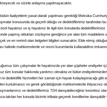
rilmeyecek ve sizinle anlaşma yapılmayacaktır.
 bütün faaliyetlerin yasal olarak yapılması gerektiği Meksika Cumhuriy
ışmalar konusunda da geçerli olduğu ve dedektiflerimiz tarafından bu
el hayatınız ve iş hayatınız ile ilgili tüm konularda dedektiflerimize
erisinde yapmış oldukları sözleşme gereğince yer alan tüm maddelere 
ek ve en verimli olan belgeleri bilgileri sunacaktır. Elde etmiş olduğ
uyulması halinde mahkemelerde ve resmi kurumlarda kullanabilme imkanın
uğumuz tüm çalışmalar ile hayatınızda yer alan şüpheler endişeler iç
uz tüm konular hakkında yardımcı olmakta ve bütün endişelerinizde
i dedektiflik hizmetleri her zaman için hayatı kolaylaştıracağı gibi a
den kurtulmanızı ve gerek görüldüğünde mahkemelerde ihtiyacınız o
anışmanlarımız ve dedektiflerimiz 7/24 danışabileceğiniz kesintisiz ola
ıza takılan her konuda bizimle irtibata geçerek kendilerine danışabilir