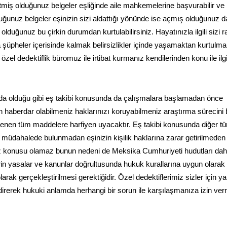
tmiş olduğunuz belgeler eşliğinde aile mahkemelerine başvurabilir v
ğunuz belgeler eşinizin sizi aldattığı yönünde ise açmış olduğunuz 
duğunuz bu çirkin durumdan kurtulabilirsiniz. Hayatınızla ilgili sizi r
şüpheler içerisinde kalmak belirsizlikler içinde yaşamaktan kurtulm
el dedektiflik büromuz ile irtibat kurmanız kendilerinden konu ile ilgili
nda olduğu gibi eş takibi konusunda da çalışmalara başlamadan önce
 haberdar olabilmeniz haklarınızı koruyabilmeniz araştırma sürecini 
lenen tüm maddelere harfiyen uyacaktır. Eş takibi konusunda diğer t
ne müdahalede bulunmadan eşinizin kişilik haklarına zarar getirilmeden
öz konusu olamaz bunun nedeni de Meksika Cumhuriyeti hudutları dahi
rin yasalar ve kanunlar doğrultusunda hukuk kurallarına uygun olarak
arak gerçekleştirilmesi gerektiğidir. Özel dedektiflerimiz sizler için 
endirerek hukuki anlamda herhangi bir sorun ile karşılaşmanıza izin v