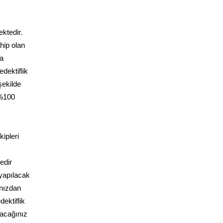
ektedir.
hip olan
da
dektiflik
şekilde
 %100
ipleri
edir
 yapılacak
ınızdan
dektiflik
lacağınız