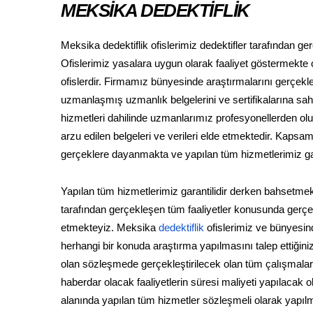
MEKSİKA DEDEKTİFLİK
Meksika dedektiflik ofislerimiz dedektifler tarafından g
Ofislerimiz yasalara uygun olarak faaliyet göstermekte ol
ofislerdir. Firmamız bünyesinde araştırmalarını gerçekleş
uzmanlaşmış uzmanlık belgelerini ve sertifikalarına sahip
hizmetleri dahilinde uzmanlarımız profesyonellerden oluşan
arzu edilen belgeleri ve verileri elde etmektedir. Kaps
gerçeklere dayanmakta ve yapılan tüm hizmetlerimiz gara
Yapılan tüm hizmetlerimiz garantilidir derken bahsetmek
tarafından gerçekleşen tüm faaliyetler konusunda gerçek 
etmekteyiz. Meksika
dedektiflik
ofislerimiz ve bünyesin
herhangi bir konuda araştırma yapılmasını talep ettiği
olan sözleşmede gerçekleştirilecek olan tüm çalışmalar a
haberdar olacak faaliyetlerin süresi maliyeti yapılacak o
alanında yapılan tüm hizmetler sözleşmeli olarak yapıl