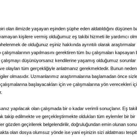
biri olan ilimizde yaşayan eşinden şüphe eden aldatıldığını düşünen b
ayamayan kişilere vermiş olduğumuz eş takibi hizmeti ile yardımcı ol
phelenmek de olduğunuz eşiniz hakkında ayrıntılı olarak araştırmalar
p çalışmalarının yapılmasını gerektiren tüm bu çalışmaları kapsayan b
le çalışmayı düşünüyorsanız kendilerine yaşamış olduğumuz sorunlar
z ve olayları tüm gerçekliğiyle anlatmanız gerekmektedir. Bunun neden
ilgiler olmasıdır. Uzmanlarımız araştırmalarına başlamadan önce sizle
 çalışmalarına başlayacakları için ve çalışmalarına yön verecekleri iç
r.
anız yapılacak olan çalışmada bir o kadar verimli sonuçlanır. Eş taki
k takip edilmekte ve gerçekleştirmekte oldukları tüm eylemler bir bir
 gözden geçirilerek belgelendirilir, doğruluğundan emin olunan sonu
akta olan dosya olumsuz yönde ise yani eşinizin sizi aldatması tespit