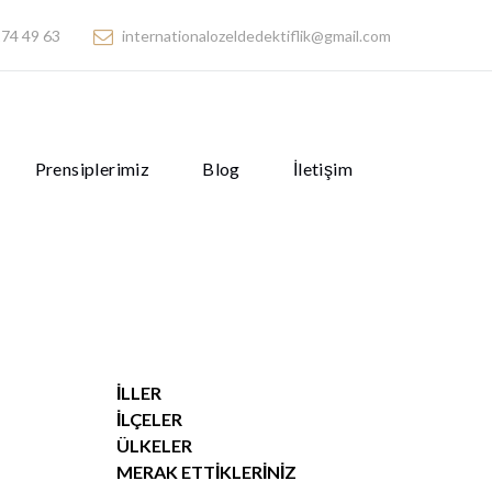
74 49 63
internationalozeldedektiflik@gmail.com
Prensiplerimiz
Blog
İletişim
İLLER
İLÇELER
ÜLKELER
MERAK ETTIKLERINIZ