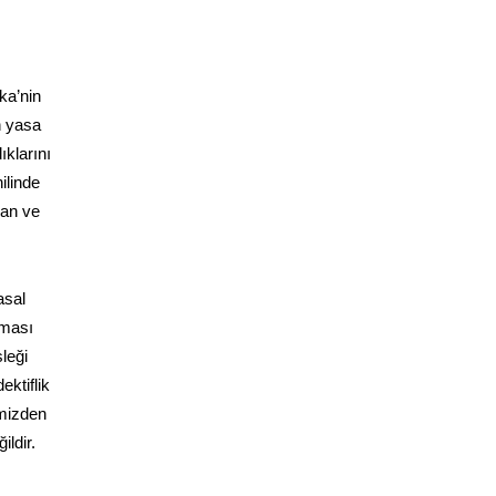
ka’nin
n yasa
ıklarını
ilinde
yan ve
asal
aması
leği
ektiflik
imizden
ldir.