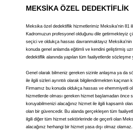
MEKSİKA ÖZEL DEDEKTİFLİK
Meksika özel dedektiflik hizmetlerimiz Meksika’nin 81 il
Kadromuzun profesyonel olduğunu dile getirmekteyiz çü
seçici ve oldukça hassas davranmaktayız Meksika’nin alanı
konuda genel anlamda eğitimli ve kendini geliştirmiş uz
dedektiflik alanında yapılan tüm faaliyetlerde sözleşme
Genel olarak bilmeniz gereken sizinle anlaşma ya da
ile ilgili sizleri ayrıntılı olarak bilgilendirmekten kaçın
Firmamız bu konuda oldukça hassas ve ehemmiyetli olar
hizmetlerde olması gereken hizmet başlamadan önce sö
koruyabilmenizi alacağınız hizmet ile ilgili kapsamlı ola
olan bir güvencedir. Bu alanda gerçekleşen tüm faaliyetl
ilgili diğer tüm hizmet sektörlerinde de geçerli olan Mek
alacağınız herhangi bir hizmet yasa dışı olmaz olamaz.