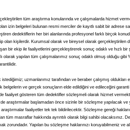
erçekleştirilen tüm araştırma konularında ve çalışmalarda hizmet verm
an izin belgeleri bulunan resmi merciler de kayıtlı sabit bir adrese sa
tiren dedektiflerin her biri alanlarında profesyonel farklı birçok konu
 olan kişilerdir. Kurumsal olarak ve bireysel olarak gerçekleştirilen de
 bir ekip ile faaliyetlerini gerçekleştirerek sonuç odaklı ve hızlı bir 
amlı olarak yapılan tüm çalışmalarımız sonuç odaklı olmuş olduğu gibi
ntilidir.
 istediğimiz; uzmanlarımız tarafından ve beraber çalışmış oldukları ek
belgelerin ve gerçek sonuçların elde edildiğini ve edileceğini garanti
de faaliyet gösteren tüm dedektifler sözleşmeli olarak hizmet vermekt
nizde araştırmalar başlamadan önce sizinle bir sözleşme yapılacak ve
raştırmalar faaliyetler tek tek bildirilecektir. Sözleşme gereği haklar
lan tüm masraflar hakkında ayrıntılı olarak bilgi sahibi olacaksınız. De
mak zorundadır. Yapılan bu sözleşme haklarınızı koruyabilmeniz ve a