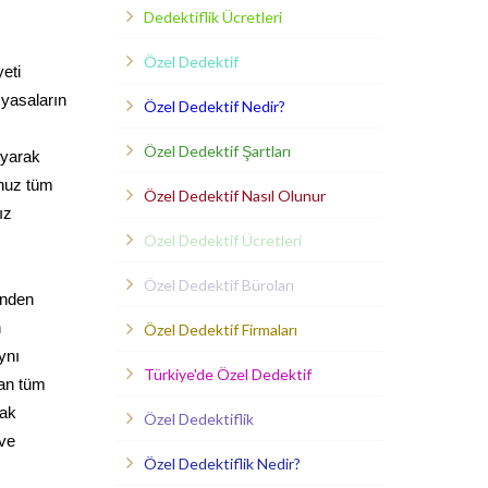
Dedektiflik Ücretleri
Özel Dedektif
eti
 yasaların
Özel Dedektif Nedir?
Özel Dedektif Şartları
uyarak
unuz tüm
Özel Dedektif Nasıl Olunur
ız
Özel Dedektif Ücretleri
Özel Dedektif Büroları
inden
n
Özel Dedektif Firmaları
ynı
Türkiye'de Özel Dedektif
lan tüm
rak
Özel Dedektiflik
 ve
Özel Dedektiflik Nedir?