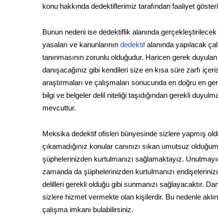
konu hakkında dedektiflerimiz tarafından faaliyet göste
Bunun nedeni ise dedektiflik alanında gerçekleştirilecek
yasaları ve kanunlarının
dedektif
alanında yapılacak çal
tanınmasının zorunlu olduğudur. Haricen gerek duyulan öz
danışacağınız gibi kendileri size en kısa süre zarfı iç
araştırmaları ve çalışmaları sonucunda en doğru en gerç
bilgi ve belgeler delil niteliği taşıdığından gerekli d
mevcuttur.
Meksika dedektif ofisleri bünyesinde sizlere yapmış old
çıkamadığınız konular canınızı sıkan umutsuz olduğum
şüphelerinizden kurtulmanızı sağlamaktayız. Unutmayın k
zamanda da şüphelerinizden kurtulmanızı endişeleriniz
delilleri gerekli olduğu gibi sunmanızı sağlayacaktır. D
sizlere hizmet vermekte olan kişilerdir. Bu nedenle aklın
çalışma imkanı bulabilirsiniz.