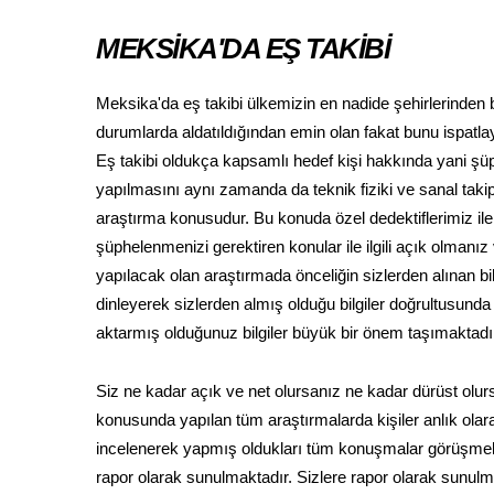
MEKSİKA'DA EŞ TAKİBİ
Meksika'da eş takibi ülkemizin en nadide şehirlerinden 
durumlarda aldatıldığından emin olan fakat bunu ispatl
Eş takibi oldukça kapsamlı hedef kişi hakkında yani şü
yapılmasını aynı zamanda da teknik fiziki ve sanal taki
araştırma konusudur. Bu konuda özel dedektiflerimiz i
şüphelenmenizi gerektiren konular ile ilgili açık olmanı
yapılacak olan araştırmada önceliğin sizlerden alınan b
dinleyerek sizlerden almış olduğu bilgiler doğrultusunda
aktarmış olduğunuz bilgiler büyük bir önem taşımaktadı
Siz ne kadar açık ve net olursanız ne kadar dürüst olurs
konusunda yapılan tüm araştırmalarda kişiler anlık olara
incelenerek yapmış oldukları tüm konuşmalar görüşmeler
rapor olarak sunulmaktadır. Sizlere rapor olarak sunulm