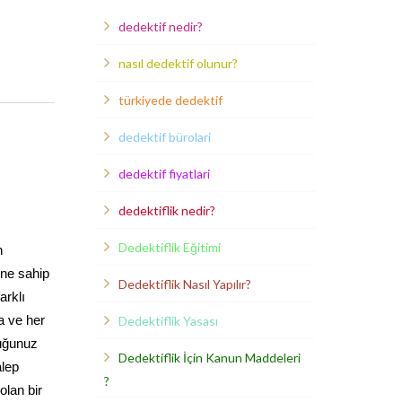
dedektif nedir?
nasıl dedektif olunur?
türkiyede dedektif
dedektif bürolari
dedektif fiyatlari
dedektiflik nedir?
Dedektiflik Eğitimi
n
ine sahip
Dedektiflik Nasıl Yapılır?
arklı
a ve her
Dedektiflik Yasası
duğunuz
Dedektiflik İçin Kanun Maddeleri
alep
?
olan bir