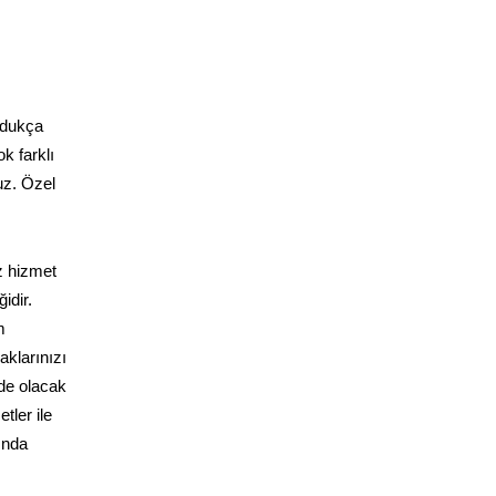
ldukça
k farklı
uz. Özel
z hizmet
idir.
m
klarınızı
zde olacak
tler ile
ında