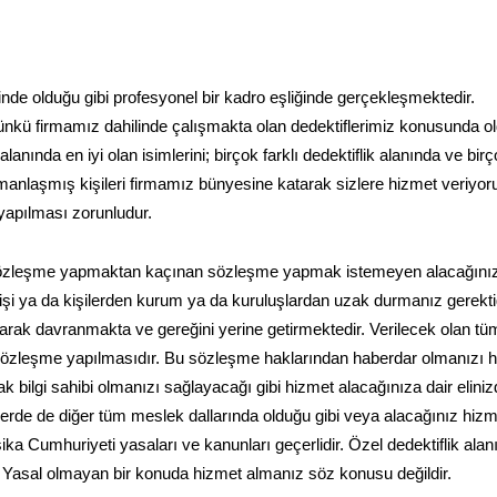
inde olduğu gibi profesyonel bir kadro eşliğinde gerçekleşmektedir.
nkü firmamız dahilinde çalışmakta olan dedektiflerimiz konusunda o
nda en iyi olan isimlerini; birçok farklı dedektiflik alanında ve birço
manlaşmış kişileri firmamız bünyesine katarak sizlere hizmet veriyor
 yapılması zorunludur.
 sözleşme yapmaktan kaçınan sözleşme yapmak istemeyen alacağını
an kişi ya da kişilerden kurum ya da kuruluşlardan uzak durmanız gerektiğ
ak davranmakta ve gereğini yerine getirmektedir. Verilecek olan tü
zleşme yapılmasıdır. Bu sözleşme haklarından haberdar olmanızı ha
rak bilgi sahibi olmanızı sağlayacağı gibi hizmet alacağınıza dair elini
erde de diğer tüm meslek dallarında olduğu gibi veya alacağınız hizme
sika Cumhuriyeti yasaları ve kanunları geçerlidir. Özel dedektiflik alan
 Yasal olmayan bir konuda hizmet almanız söz konusu değildir.