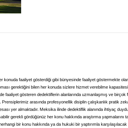
i her konuda faaliyet gösterdiği gibi bünyesinde faaliyet göstermekte ola
apması gerektiğini bilen her konuda sizlere hizmet verebilme kapasites
de faaliyet gösteren dedektiflerin alanlarında uzmanlaşmış ve birçok f
 Prensiplerimiz arasında profesyonellik disiplin çalışkanlık pratik zek
k esası yer almaktadır. Meksika ilinde dedektiflik alanında ihtiyaç duy
ışabilir gerekli gördüğünüz her konu hakkında araştırma yapmalarını t
erhangi bir konu hakkında ya da hukuki bir yaptırımla karşılaşılacak 