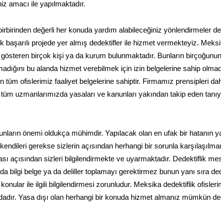
niz amacı ile yapılmaktadır.
irbirinden değerli her konuda yardım alabileceğiniz yönlendirmeler de
k başarılı projede yer almış dedektifler ile hizmet vermekteyiz. Meksi
t gösteren birçok kişi ya da kurum bulunmaktadır. Bunların birçoğunu
 olmadığını bu alanda hizmet verebilmek için izin belgelerine sahip olmad
n tüm ofislerimiz faaliyet belgelerine sahiptir. Firmamız prensipleri dah
an tüm uzmanlarımızda yasaları ve kanunları yakından takip eden tanı
nların önemi oldukça mühimdir. Yapılacak olan en ufak bir hatanın y
 kendileri gerekse sizlerin açısından herhangi bir sorunla karşılaşılm
sı açısından sizleri bilgilendirmekte ve uyarmaktadır. Dedektiflik mes
 bilgi belge ya da deliller toplamayı gerektirmez bunun yanı sıra ded
 konular ile ilgili bilgilendirmesi zorunludur. Meksika dedektiflik ofisler
dadır. Yasa dışı olan herhangi bir konuda hizmet almanız mümkün deği