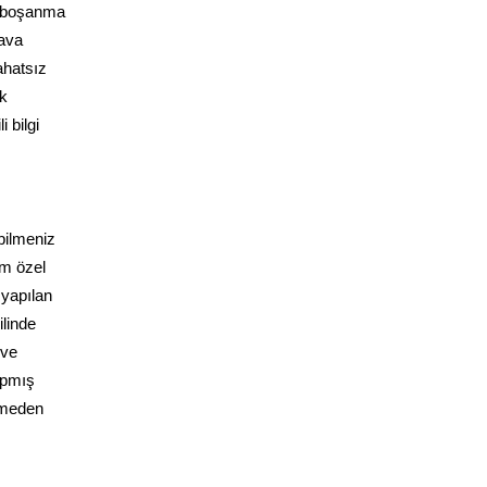
e boşanma
dava
ahatsız
ak
 bilgi
bilmeniz
üm özel
 yapılan
linde
 ve
yapmış
ermeden