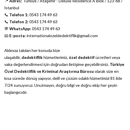
📍
Adres:
Türkiye / Ataşehir - Deluxe Residence A Blok / 123-68 /
İstanbul
📞
Telefon 1:
0543 174 49 63
📞
Telefon 2:
0543 174 49 63
💬
WhatsApp:
0543 174 49 63
📧
E-posta:
internationalozeldedektiflik@gmail.com
Aklınıza takılan her konuda bize
ulaşabilir,
dedektiflik
hizmetlerimiz,
özel dedektif
ücretleri veya
vaka değerlendirmesi için doğrudan iletişime geçebilirsiniz.
Türkiye
Özel Dedektiflik ve Kriminal Araştırma Bürosu
olarak size en
kısa sürede dönüş yapıyor, delil ve çözüm odaklı hizmetimizi 81 ilde
7/24 sunuyoruz. Unutmayın, doğru bilgi ve doğru ekip her şeyin
başlangıcıdır.