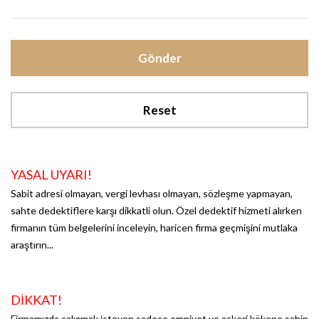
Gönder
Reset
YASAL UYARI!
Sabit adresi olmayan, vergi levhası olmayan, sözleşme yapmayan,
sahte dedektiflere karşı dikkatli olun. Özel dedektif hizmeti alırken
firmanın tüm belgelerini inceleyin, haricen firma geçmişini mutlaka
araştırın...
DİKKAT!
Firmamızda çalışmak isteyen sadece emniyet ve askeri kökene sahip