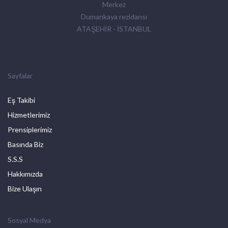
Merkez
Dumankaya rezidansı
ATAŞEHİR - İSTANBUL
Sayfalar
Eş Takibi
Hizmetlerimiz
Prensiplerimiz
Basında Biz
S.S.S
Hakkımızda
Bize Ulaşın
Sosyal Medya