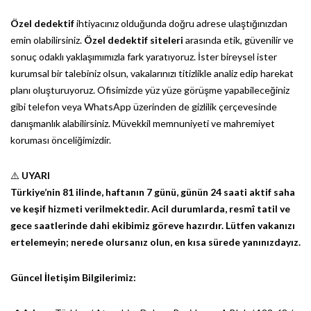
Özel dedektif
ihtiyacınız olduğunda doğru adrese ulaştığınızdan
emin olabilirsiniz.
Özel dedektif siteleri
arasında etik, güvenilir ve
sonuç odaklı yaklaşımımızla fark yaratıyoruz. İster bireysel ister
kurumsal bir talebiniz olsun, vakalarınızı titizlikle analiz edip harekat
planı oluşturuyoruz. Ofisimizde yüz yüze görüşme yapabileceğiniz
gibi telefon veya WhatsApp üzerinden de gizlilik çerçevesinde
danışmanlık alabilirsiniz. Müvekkil memnuniyeti ve mahremiyet
koruması önceliğimizdir.
⚠️
UYARI
Türkiye’nin 81 ilinde, haftanın 7 günü, günün 24 saati aktif saha
ve keşif hizmeti verilmektedir. Acil durumlarda, resmî tatil ve
gece saatlerinde dahi ekibimiz göreve hazırdır. Lütfen vakanızı
ertelemeyin; nerede olursanız olun, en kısa sürede yanınızdayız.
Güncel İletişim Bilgilerimiz: