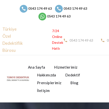
0543 174 49 63
0543 174 49 63
0543 174 49 63
Türkiye
7/24
Özel
Online
0543 174 49 63
0
Destek
Dedektiflik
Hattı
Bürosu
Ana Sayfa
Hizmetlerimiz
Hakkımızda
Dedektif
Prensiplerimiz
Blog
İletişim